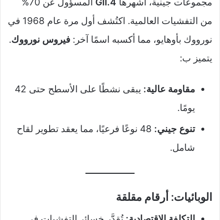
مجموعات جينية، أشهرها
GII.4
المسؤول عن 70%
من التفشيات العالمية. اكتُشف أول مرة عام 1968 في
نورووك بأوهايو، مما أكسبه اسمًا آخر:
فيروس نورووك
.
يتميز ب:
مقاومة عالية:
يبقى نشطًا على الأسطح حتى 42
يومًا.
تنوع جيني:
48 نوعًا فرعيًا، مما يعقد تطوير لقاح
شامل.
الوبائيات: أرقام مقلقة
التكلفة الاقتصادية:
تُقدَّر خسائر التفشيات في