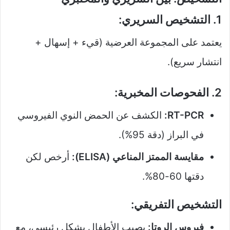
1. التشخيص السريري:
يعتمد على المجموعة العرضية (قيء + إسهال +
انتشار سريع).
2. الفحوصات المخبرية:
RT-PCR:
الكشف عن الحمض النوي الفيروسي
في البراز (دقة 95%).
مقايسة الممتز المناعي (ELISA):
أرخص لكن
دقتها 60-80%.
التشخيص التفريقي:
فيروس الروتا:
يصيب الأطفال بشكل رئيسي، مع