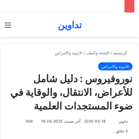
تداوين
بحث عن
الق
الرئيسية
/
الصحة والطب
/
الادوية والامراض
الادوية والامراض
نوروفيروس : دليل شامل
للأعراض، الانتقال، والوقاية في
ضوء المستجدات العلمية
تابع
تداوين
2025-05-18
آخر تحديث: 2025-05-18
306
على
3 دقائق
X