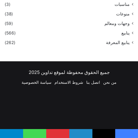
مناسبات
(3)
منوعات
(38)
وجهات ومعالم
(59)
ينابيع
(566)
ينابيع المعرفة
(262)
جميع الحقوق محفوظة لموقع تداوين 2025
من نحن
اتصل بنا
شروط الاستخدام
سياسة الخصوصية
فيسبوك
‫X
بينتيريست
لينكدإن
‫YouTube
انستقرام
تيلقرام
واتساب
ملخص
الموقع