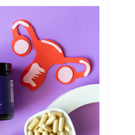
على
X