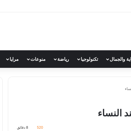
اية والجمال
تكنولوجيا
رياضة
منوعات
مرايا
ساء
 النساء
520
8 دقائق