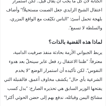
الكتابة لأن كل ما يجب أن يُقال قيل.. لكن استمرار
اعتقال الشيخ الزايدي جعل الصمت مستحيلاً!” وأضاف
بلهجة تحمل أسىً: “الناس تكيّفت مع الواقع المزري،
والسلطة لا تسمع”.
لماذا هذه القضية بالذات؟
يربط الجبواني الأزمة بحادثة منفذ صرفيت الدامية،
معترفاً: “ظننا الاعتقال رد فعل عابر سينحلّ بعد هدوء
النفوس”. لكن تأكيده أن استمرار الوضع “لا يخدم
الشرعية بأي حال” يكشف مخاوف أعمق. فالقنبلة التي
يفتحها الوزير السابق هي تحذيره الصارخ: “بدل كسب
مشائخ اليمن وقبائله، ندفع بهم إلى حضن الحوثي أكثر!”