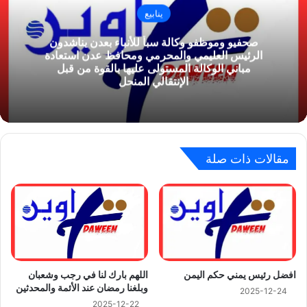
ينابيع
صحفيو وموظفو وكالة سبأ للأنباء بعدن يناشدون
الرئيس العليمي والمحرمي ومحافظ عدن استعادة
مباني الوكالة المستولى عليها بالقوة من قبل
الإنتقالي المنحل
مقالات ذات صلة
اللهم بارك لنا في رجب وشعبان
افضل رئيس يمني حكم اليمن
وبلغنا رمضان عند الأئمة والمحدثين
2025-12-24
2025-12-22