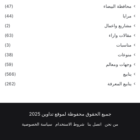
محافظة البيضاء
(47)
مرايا
(44)
مشاريع واعمال
(2)
مقالات واراء
(63)
مناسبات
(3)
منوعات
(38)
وجهات ومعالم
(59)
ينابيع
(566)
ينابيع المعرفة
(262)
جميع الحقوق محفوظة لموقع تداوين 2025
من نحن
اتصل بنا
شروط الاستخدام
سياسة الخصوصية
فيسبوك
‫X
بينتيريست
لينكدإن
‫YouTube
انستقرام
تيلقرام
واتساب