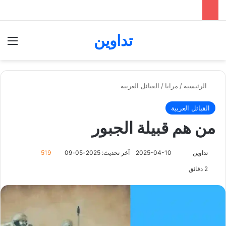
تداوين
بحث عن
الق
الرئيسية
/
مرايا
/
القبائل العربية
القبائل العربية
من هم قبيلة الجبور
تابع
تداوين
2025-04-10
آخر تحديث: 2025-05-09
519
على
2 دقائق
X