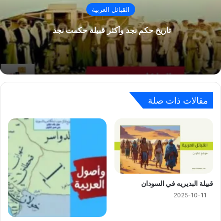
القبائل العربية
تاريخ حكم نجد وأكثر قبيلة حكمت نجد
مقالات ذات صلة
ﻗﺒﻴﻠﺔ ﺍﻟﺒﺪﻳﺮﻳﻪ في السودان
2025-10-11