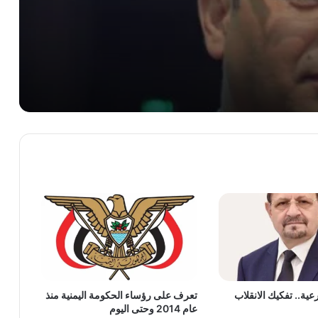
ل المطيع
وكيل وزارة الإعلام عبدالباسط القاعدي: تصعيد مليشيا الحوثي قرار إيراني مفضوح وعبدالملك يمارس دور الوكيل المطيع
د قحطان
ا اليمنية في مجلسي الشيوخ و الشعب الأمريكي
عية.. تفكيك الانقلاب
تعرف على رؤساء الحكومة اليمنية منذ
عام 2014 وحتى اليوم
الفرقة أولى طوارئ تدشن توزيع خيام إيوائية وسلال غذائية لإغاثة متضرري حريق مخيمات العبر بدعم من مركز الملك سلمان