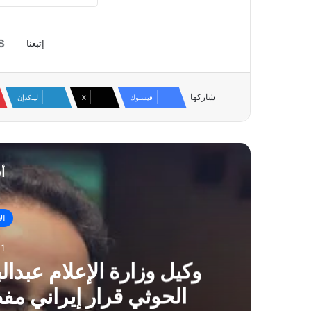
إتبعنا
شاركها
فيسبوك
‫X
لينكدإن
أ
ال
1
وكيل وزارة الإعلام عبدا
الحوثي قرار إيراني م