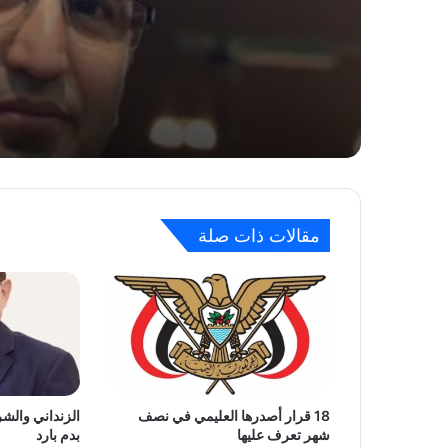
الوكي
2026-07-21
2026-07-10
معلومات حصرية بخصوص ماحدث لجثمان محم
مقالات ذات صلة
2026-06-27
انطلاق فعاليات اليوم السنوي لمناصرة القضاي
18 قرار أصدرها العليمي في نصف
الزنداني والشر
2026-03-17
شهر تعرف عليها
بدم بارد