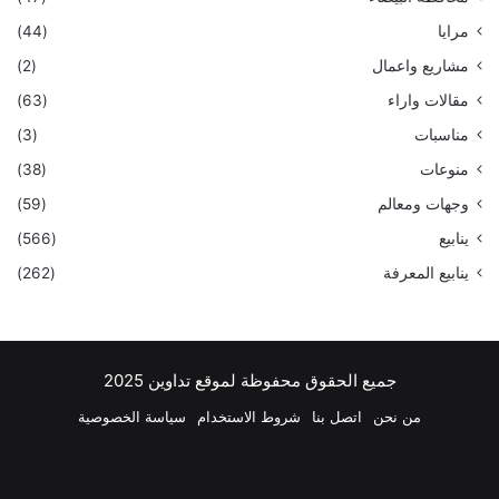
مرايا
(44)
مشاريع واعمال
(2)
مقالات واراء
(63)
مناسبات
(3)
منوعات
(38)
وجهات ومعالم
(59)
ينابيع
(566)
ينابيع المعرفة
(262)
جميع الحقوق محفوظة لموقع تداوين 2025
من نحن
اتصل بنا
شروط الاستخدام
سياسة الخصوصية
فيسبوك
‫X
بينتيريست
لينكدإن
‫YouTube
انستقرام
تيلقرام
واتساب