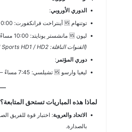
الدوري الأوروبي
:
توتنهام 🆚 آينتراخت فرانكفورت: 10:00 مساءً
ليون 🆚 مانشستر يونايتد: 10:00 مساءً
(القنوات الناقلة: beIN Sports HD1 / HD2)
دوري المؤتمر
:
ليغيا وارسو 🆚 تشيلسي: 7:45 مساءً – قناة
لماذا هذه المباريات تستحق المتابعة؟
الاتحاد والعروبة
: اختبار قوة للفريق الص
بالصدارة.