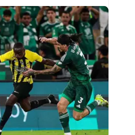
على
X