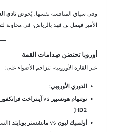
وفي سياق المنافسة نفسها، يُخوض
نادي ال
الأمير فيصل بن فهد بالرياض، في محاولة ل
أوروبا تحتضن صِدامات القمة
عبر القارة الأوروبية، تتزاحم الأضواء على:
الدوري الأوروبي
:
توتنهام هوتسبير
vs
آينتراخت فرانكفو
)
HD2
أولمبيك ليون
vs
مانشستر يونايتد
(الساعة 10:00 م