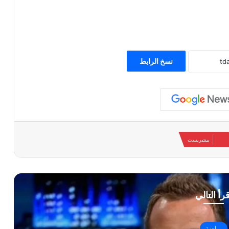
نسخ الرابط
بينتيريست
قرأ التالي
رياضة