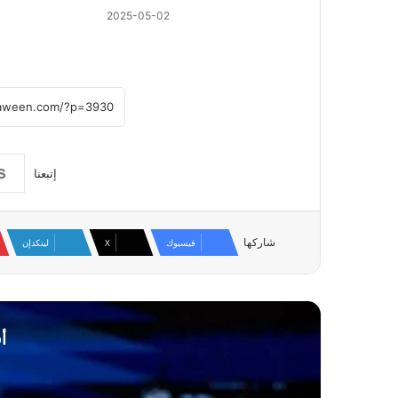
2025-05-02
إتبعنا
شاركها
فيسبوك
‫X
لينكدإن
أ