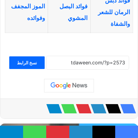
فوائد دبس
فوائد البصل
الموز المجفف
الرمان للشعر
المشوي
وفوائده
والشفاة
نسخ الرابط
يسبوك
‫X
لينكدإن
بينتيريست
واتساب
تيلقرام