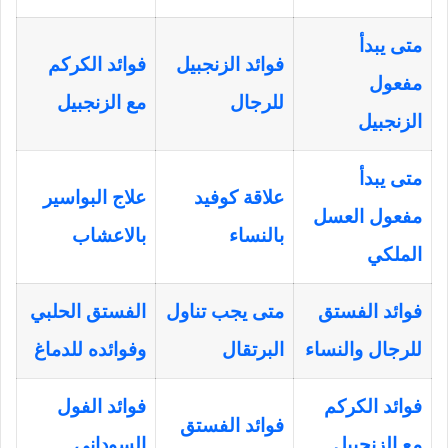
متى يبدأ
فوائد الزنجبيل
فوائد الكركم
مفعول
للرجال
مع الزنجبيل
الزنجبيل
متى يبدأ
علاقة كوفيد
علاج البواسير
مفعول العسل
بالنساء
بالاعشاب
الملكي
فوائد الفستق
متى يجب تناول
الفستق الحلبي
للرجال والنساء
البرتقال
وفوائده للدماغ
فوائد الكركم
فوائد الفول
فوائد الفستق
مع الزنجبيل
السوداني