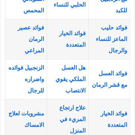
الحلبي للنساء
للكبد
المحمص
فوائد حليب
فوائد عصير
فوائد الخيار
الماعز للنساء
الرمان
المتعددة
والرجال
المراعي
هل العسل
الزنجبيل فوائده
فوائد العسل
الملكي يقوي
واضراره
مع قشر الرمان
الانتصاب
للرجال
علاج ارتجاع
فوائد الخيار
مشروبات لعلاج
المريء في
المتعددة
الامساك
المنزل