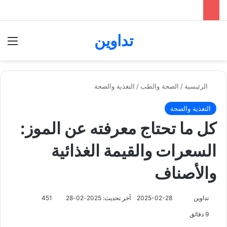
تداوين
بحث عن
الق
الرئيسية
/
الصحة والطب
/
التغذية والصحة
التغذية والصحة
كل ما تحتاج معرفته عن الموز:
السعرات والقيمة الغذائية
والأصناف
تابع
تداوين
2025-02-28
آخر تحديث: 2025-02-28
451
على
9 دقائق
X