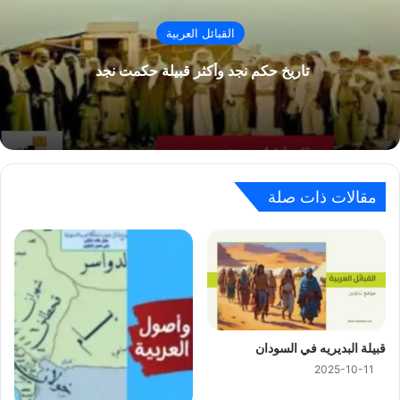
القبائل العربية
تاريخ حكم نجد وأكثر قبيلة حكمت نجد
مقالات ذات صلة
ﻗﺒﻴﻠﺔ ﺍﻟﺒﺪﻳﺮﻳﻪ في السودان
2025-10-11