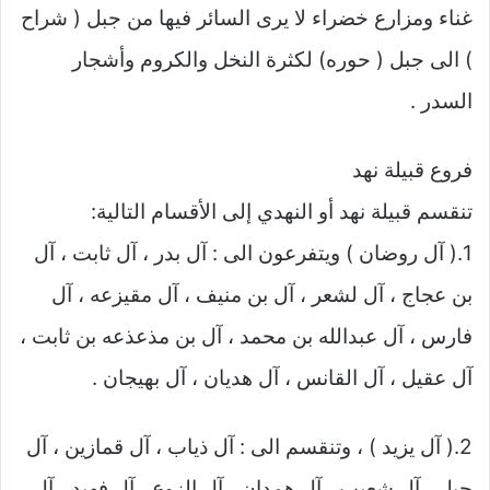
غناء ومزارع خضراء لا يرى السائر فيها من جبل ( شراح
) الى جبل ( حوره) لكثرة النخل والكروم وأشجار
السدر .
فروع قبيلة نهد
تنقسم قبيلة نهد أو النهدي إلى الأقسام التالية:
1.( آل روضان ) ويتفرعون الى : آل بدر ، آل ثابت ، آل
بن عجاج ، آل لشعر ، آل بن منيف ، آل مقيزعه ، آل
فارس ، آل عبدالله بن محمد ، آل بن مذعذعه بن ثابت ،
آل عقيل ، آل القانس ، آل هديان ، آل بهيجان .
2.( آل يزيد ) ، وتنقسم الى : آل ذياب ، آل قمازين ، آل
جبل ، آل شعيب ، آل همدان ، آل الزوع ، آل فهيد ، آل