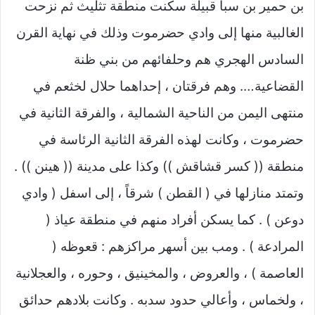
بن حمير بن سبأ قبيلة سكنت منطقة تثليث ثم نزحت
الغالبية منها إلى وادي حضرموت وذلك في نهاية القرن
السادس الهجري هم وحلفائهم من بني ظنة
القضاعية…. وهم فرقتان ، إحداهما حلال لخثعم في
منتهى اليمن من الناحية الشمالية ، والفرقة الثانية في
حضرموت ، وكانت لهذه الفرقة الثانية الرئاسة في
منطقة (( كسر قشاقش )) وكذا على مدينة (( هينن )) .
وتمتد منازلها في ( القطن ) شرقاً ، إلى اسفل ( وادي
دوعن ) . كما يسكن أفراد منهم في منطقة عياذ (
المرادعة ) . ومب بين أسهر مراكزهم : قعوظه (
العاصمة ) ، والعروض ، والمخينيق ، وحوره ، والعجلانية
، ولخماس ، وأعالي حدود سدبه . وكانت بلادهم حدائق