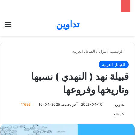
تداوين
بحث عن
الق
الرئيسية
/
مرايا
/
القبائل العربية
القبائل العربية
قبيلة نهد ( النهدي ) نسبها
وتاريخها وفروعها
تابع
تداوين
2025-04-10
آخر تحديث: 2025-04-10
1٬656
على
2 دقائق
X