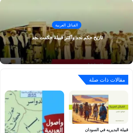
القبائل العربية
تاريخ حكم نجد وأكثر قبيلة حكمت نجد
مقالات ذات صلة
ﻗﺒﻴﻠﺔ ﺍﻟﺒﺪﻳﺮﻳﻪ في السودان