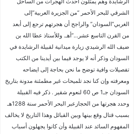
الرشايدة وهم يمثلون أحدث الهجرات من الساحل
الشرقي للبحر الأحمر “من الجزيرة العربية”إلى
الغربي”السودان” والراجح أن هجرتهم ترجع إلى أبعد
من القرن التاسع عشر…”أهـ. وللأستاذ عطا الله بن
ضيف الله الرشيدي زيارة ميدانية لقبيلة الرشايدة في
السودان وذكر أنه لا يوجد فيما بين أيدينا من الكتب
تفصيلات وافية توضح ما نحن بحاجة إلى ايضاحه
ومعرفته وإن كنا نجد تلميحات غير مطمئنة مدونة بتاريخ
السودان جـ1 ص 60 لنعوم شقير . ذكر فيه القبيلة
وحدد هجرتها من الحجازعبر البحر الأحمر سنة 1288هـ
بسبب قتال وقع بينها وبين القبائل وهذا التاريخ لا يخالف
المفهوم السائد عند القبيلة وأن كانوا يجهلون أسباب