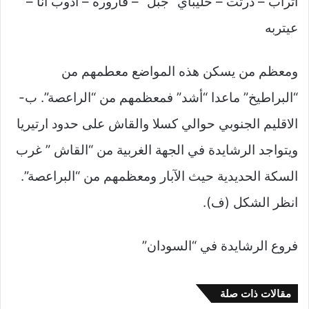
أتراب – درتت – حليباي “جبل” – قاروره – أدوب أنا –
عيتربه
ومعظم من يسكن هذه المواضع معطمهم من
“البراطيخ” ماعدا “أشد” فمعظمهم من “الراعصة”. ب-
الاقليم الجنوبي حوالي كسلا والقاش على حدود ارتيريا
ويتواجد الرشايدة في الجهة الغربية من “القاش ” غرب
السكة الحديدية حيث الآبار ومعظمهم من “البراعصة”.
انظر الشكل (ف).
فروع الرشايدة في “السودان”
مقالات ذات صلة