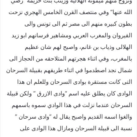
وتزوج منهم ميمونه الهلاليه وزينب بنت خزيمه “رضي
الله عنها” وفي منتصف القرن الخامس الهجري نزحت
بطون كبيره منهم الى مصر ثم الى تونس والى
القيروان والمغرب العربي ومشاهير فرسانهم ابو زيد
الهلالى وذياب بن غانم، واصبح لهم شان عظيم
بالمغرب، وفي اثناء هجرتهم المتلاحقه من الحجاز الى
شمال نجد اصطدموا في اثناء طريقهم بقبيلة السرحان
التى كانت مستقرة بوادى السرحان وللعلم ان هذا
الوادى كان يطلق عليه اسم “وادى الازرق ” ولكن قبيلة
السرحان عندما نزلت في هذا الوادي سموه باسمهم
والغوا اسمه القديم واصبح يقال له “وادى سرحان ”
نسبة الى قبيلة السرحان ومازال هذا الوادى على