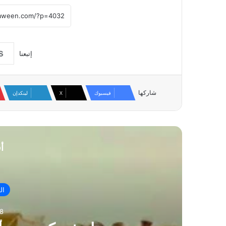
إتبعنا
شاركها
فيسبوك
‫X
لينكدإن
أ
ال
8