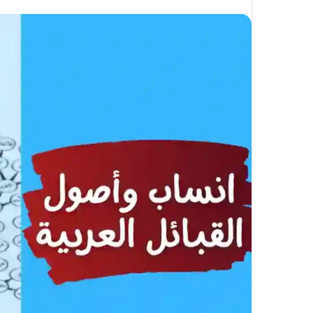
على
X