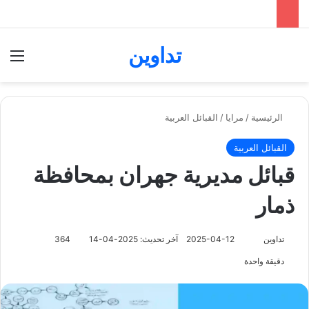
تداوين
بحث عن
الق
الرئيسية
/
مرايا
/
القبائل العربية
القبائل العربية
قبائل مديرية جهران بمحافظة
ذمار
تابع
تداوين
2025-04-12
آخر تحديث: 2025-04-14
364
على
دقيقة واحدة
X