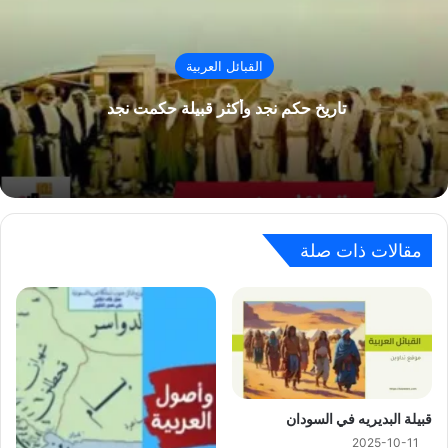
القبائل العربية
تاريخ حكم نجد وأكثر قبيلة حكمت نجد
مقالات ذات صلة
ﻗﺒﻴﻠﺔ ﺍﻟﺒﺪﻳﺮﻳﻪ في السودان
2025-10-11