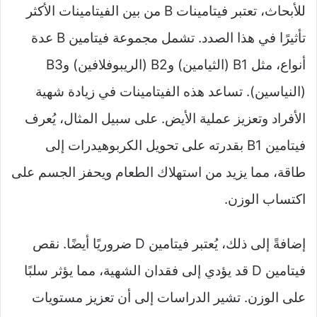
للأبحاث، تعتبر فيتامينات B من بين الفيتامينات الأكثر
تأثيرًا في هذا الصدد. تشمل مجموعة فيتامين B عدة
أنواع، مثل B1 (الثيامين) وB2 (الريبوفلافين) وB3
(النياسين). تساعد هذه الفيتامينات في زيادة شهية
الأفراد وتعزيز عملية الأيض. على سبيل المثال، يُعرف
فيتامين B1 بقدرته على تحويل الكربوهيدرات إلى
طاقة، مما يزيد من استهلاك الطعام ويحفز الجسم على
اكتساب الوزن.
إضافةً إلى ذلك، يُعتبر فيتامين D ضروريًا أيضًا. نقص
فيتامين D قد يؤدي إلى فقدان الشهية، مما يؤثر سلبًا
على الوزن. تشير الدراسات إلى أن تعزيز مستويات