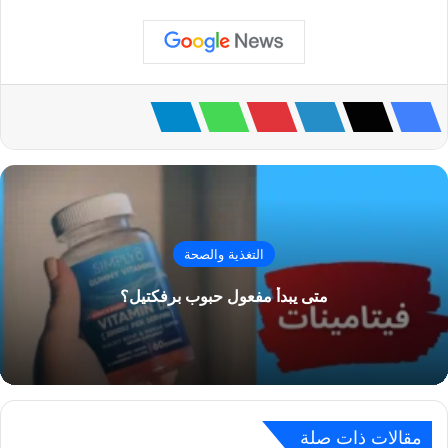
التغذية والصحة
متى يبدأ مفعول حبوب برفكتيل؟
مقالات ذات صلة