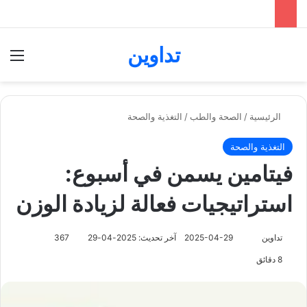
تداوين
بحث عن
الق
الرئيسية
/
الصحة والطب
/
التغذية والصحة
التغذية والصحة
فيتامين يسمن في أسبوع:
استراتيجيات فعالة لزيادة الوزن
تابع
تداوين
2025-04-29
آخر تحديث: 2025-04-29
367
على
8 دقائق
X