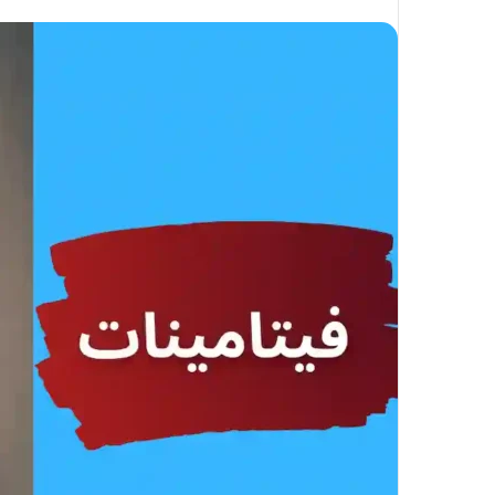
على
X