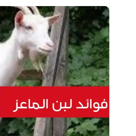
على
X