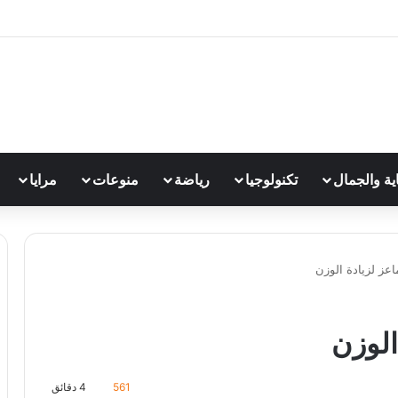
اية والجمال
تكنولوجيا
رياضة
منوعات
مرايا
اعز لزيادة الوزن
الوزن
561
4 دقائق