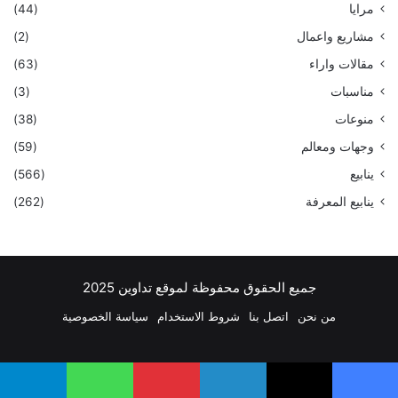
مرايا
(44)
مشاريع واعمال
(2)
مقالات واراء
(63)
مناسبات
(3)
منوعات
(38)
وجهات ومعالم
(59)
ينابيع
(566)
ينابيع المعرفة
(262)
جميع الحقوق محفوظة لموقع تداوين 2025
من نحن
اتصل بنا
شروط الاستخدام
سياسة الخصوصية
فيسبوك
‫X
بينتيريست
لينكدإن
‫YouTube
انستقرام
تيلقرام
واتساب
يسبوك
‫X
لينكدإن
بينتيريست
واتساب
تيلقرام