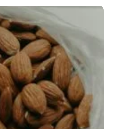
على
X