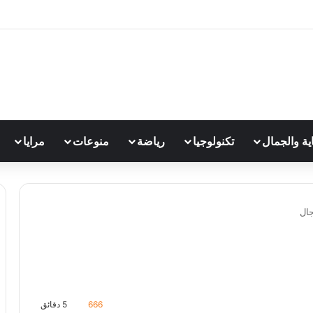
اية والجمال
تكنولوجيا
رياضة
منوعات
مرايا
جال
666
5 دقائق