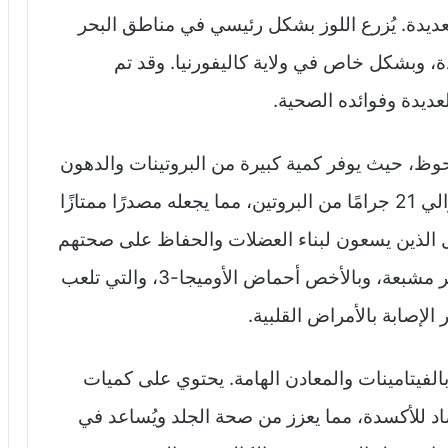
العديدة. يُزرع اللوز بشكل رئيسي في مناطق البحر
ة، وبشكل خاص في ولاية كاليفورنيا. وقد تم
لعديدة وفوائده الصحية.
لحوظ، حيث يوفر كمية كبيرة من البروتينات والدهون
الصحية. يحتوي 100 جرام من اللوز على حوالي 21 جرامًا من البروتين، مما يجعله مصدرًا ممتازًا
ال الذين يسعون لبناء العضلات والحفاظ على صحتهم
العامة. كما تحتوي المكسرات على دهون غير مشبعة، وبالأخص أحماض الأوميجا-3، والتي تلعب
الإصابة بالأمراض القلبية.
ا بالفيتامينات والمعادن الهامة. يحتوي على كميات
رف بدوره كمضاد للأكسدة، مما يعزز من صحة الجلد ويُساعد في