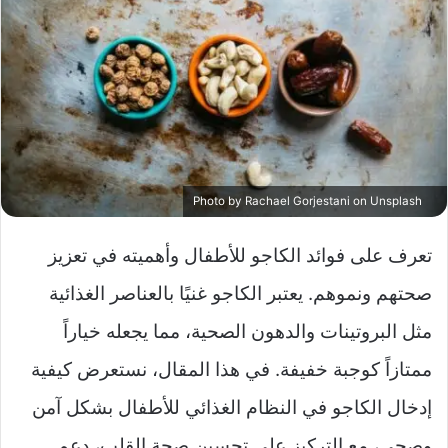
Rachael Gorjestani
on
Unsplash
Photo by
تعرف على فوائد الكاجو للأطفال وأهميته في تعزيز
صحتهم ونموهم. يعتبر الكاجو غنيًا بالعناصر الغذائية
مثل البروتينات والدهون الصحية، مما يجعله خياراً
ممتازاً كوجبة خفيفة. في هذا المقال، نستعرض كيفية
إدخال الكاجو في النظام الغذائي للأطفال بشكل آمن
وصحي، مع التركيز على تحسين صحة القلب، دعم