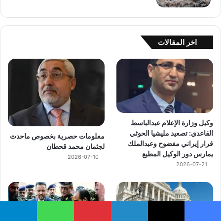
اخر المقالات
وكيل وزارة الإعلام عبدالباسط
القاعدي: تصعيد مليشيا الحوثي
معلومات حصرية بخصوص ماحدث
قرار إيراني مفضوح وعبدالملك
لجثمان محمد قحطان
يمارس دور الوكيل المطيع
2026-07-10
2026-07-21
يسبوك
‫X
لينكدإن
بينتيريست
واتساب
تيلقرام