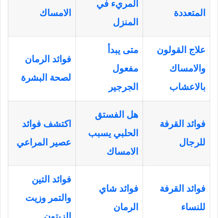
المريء في
المتعددة
الامساك
المنزل
علاج القولون
متى يبدأ
فوائد الرمان
والامساك
مفعول
لصحة البشرة
بالاعشاب
الجرجير
هل الفستق
فوائد القرفة
اكتشف فوائد
الحلبي يسبب
للرجال
عصير المراعي
الامساك
فوائد التين
فوائد القرفة
فوائد شاي
والتمر وزيت
للنساء
الرمان
الزيتون