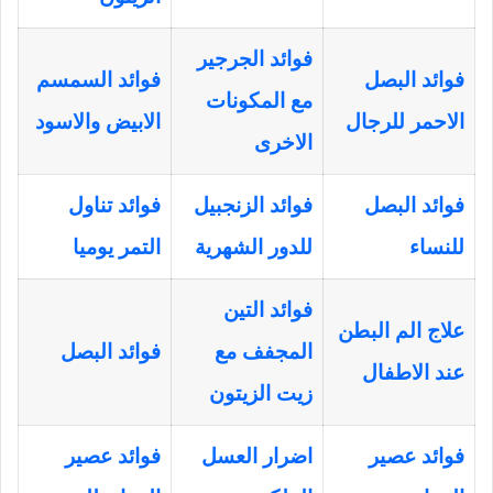
فوائد الجرجير
فوائد البصل
فوائد السمسم
مع المكونات
الاحمر للرجال
الابيض والاسود
الاخرى
فوائد البصل
فوائد الزنجبيل
فوائد تناول
للنساء
للدور الشهرية
التمر يوميا
فوائد التين
علاج الم البطن
المجفف مع
فوائد البصل
عند الاطفال
زيت الزيتون
فوائد عصير
اضرار العسل
فوائد عصير