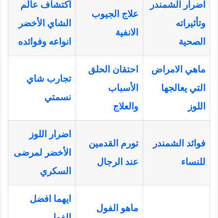
اضرار الشمندر
اكتشاف عالم
علاج الجيوب
وتأثيراته
الشاي الأخضر
الانفية
الصحية
انواعه وفوائده
ماهي الامراض
احتقان الحلق
تجارب شاي
التي يعالجها
الأسباب
نسمتي
اللوز
والعلاج
اضرار اللوز
فوائد الشمندر
تورم القدمين
الأخضر لمرضى
للنساء
عند الرجال
السكري
ايهما افضل
ماهو الفول
الفول