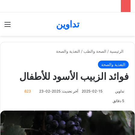
تداوين
بحث عن
الق
الرئيسية
/
الصحة والطب
/
التغذية والصحة
التغذية والصحة
فوائد الزبيب الأسود للأطفال
تابع
تداوين
2025-02-15
آخر تحديث: 2025-02-23
623
على
5 دقائق
X