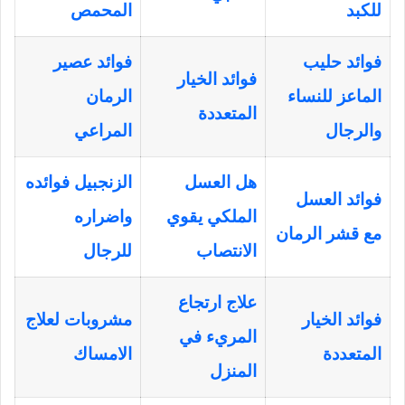
للكبد
المحمص
فوائد حليب
فوائد عصير
فوائد الخيار
الماعز للنساء
الرمان
المتعددة
والرجال
المراعي
هل العسل
الزنجبيل فوائده
فوائد العسل
الملكي يقوي
واضراره
مع قشر الرمان
الانتصاب
للرجال
علاج ارتجاع
فوائد الخيار
مشروبات لعلاج
المريء في
المتعددة
الامساك
المنزل