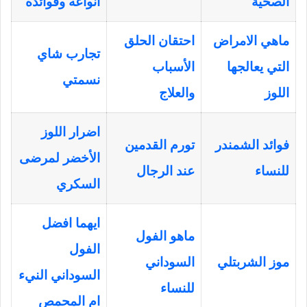
الصحية
انواعه وفوائده
ماهي الامراض
احتقان الحلق
تجارب شاي
التي يعالجها
الأسباب
نسمتي
اللوز
والعلاج
اضرار اللوز
فوائد الشمندر
تورم القدمين
الأخضر لمرضى
للنساء
عند الرجال
السكري
ايهما افضل
ماهو الفول
الفول
موز الشربتلي
السوداني
السوداني النيء
للنساء
ام المحمص