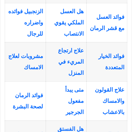
هل العسل
الزنجبيل فوائده
فوائد العسل
الملكي يقوي
واضراره
مع قشر الرمان
الانتصاب
للرجال
علاج ارتجاع
فوائد الخيار
مشروبات لعلاج
المريء في
المتعددة
الامساك
المنزل
علاج القولون
متى يبدأ
فوائد الرمان
والامساك
مفعول
لصحة البشرة
بالاعشاب
الجرجير
هل الفستق