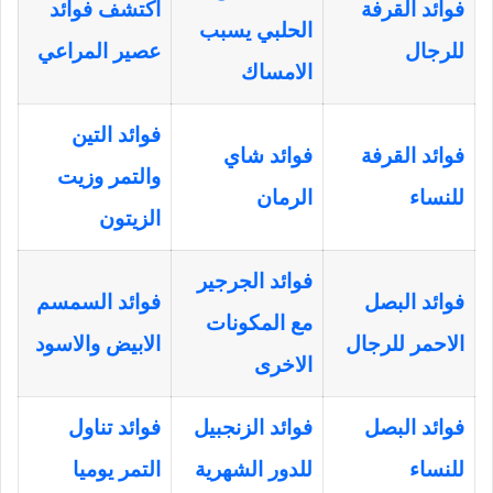
فوائد القرفة
اكتشف فوائد
الحلبي يسبب
للرجال
عصير المراعي
الامساك
فوائد التين
فوائد القرفة
فوائد شاي
والتمر وزيت
للنساء
الرمان
الزيتون
فوائد الجرجير
فوائد البصل
فوائد السمسم
مع المكونات
الاحمر للرجال
الابيض والاسود
الاخرى
فوائد البصل
فوائد الزنجبيل
فوائد تناول
للنساء
للدور الشهرية
التمر يوميا