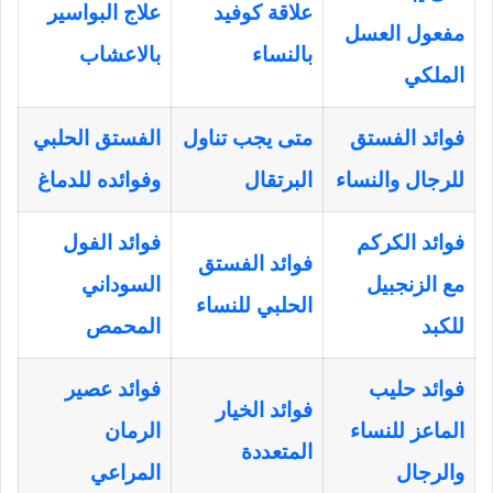
علاقة كوفيد
علاج البواسير
مفعول العسل
بالنساء
بالاعشاب
الملكي
فوائد الفستق
متى يجب تناول
الفستق الحلبي
للرجال والنساء
البرتقال
وفوائده للدماغ
فوائد الكركم
فوائد الفول
فوائد الفستق
مع الزنجبيل
السوداني
الحلبي للنساء
للكبد
المحمص
فوائد حليب
فوائد عصير
فوائد الخيار
الماعز للنساء
الرمان
المتعددة
والرجال
المراعي