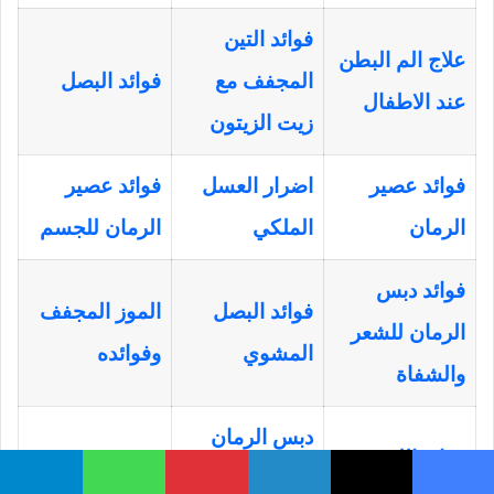
فوائد التين
علاج الم البطن
المجفف مع
فوائد البصل
عند الاطفال
زيت الزيتون
فوائد عصير
اضرار العسل
فوائد عصير
الرمان
الملكي
الرمان للجسم
فوائد دبس
فوائد البصل
الموز المجفف
الرمان للشعر
المشوي
وفوائده
والشفاة
دبس الرمان
فوائد اللوز
فوائده
يسبوك
‫X
لينكدإن
بينتيريست
واتساب
تيلقرام