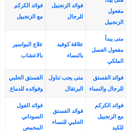
فوائد الزنجبيل
فوائد الكركم
مفعول
للرجال
مع الزنجبيل
الزنجبيل
متى يبدأ
علاقة كوفيد
علاج البواسير
مفعول العسل
بالنساء
بالاعشاب
الملكي
فوائد الفستق
متى يجب تناول
الفستق الحلبي
للرجال والنساء
البرتقال
وفوائده للدماغ
فوائد الكركم
فوائد الفول
فوائد الفستق
مع الزنجبيل
السوداني
الحلبي للنساء
للكبد
المحمص