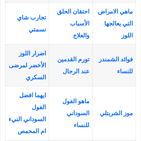
ماهي الامراض
احتقان الحلق
تجارب شاي
التي يعالجها
الأسباب
نسمتي
اللوز
والعلاج
اضرار اللوز
فوائد الشمندر
تورم القدمين
الأخضر لمرضى
للنساء
عند الرجال
السكري
ايهما افضل
ماهو الفول
الفول
موز الشربتلي
السوداني
السوداني النيء
للنساء
ام المحمص