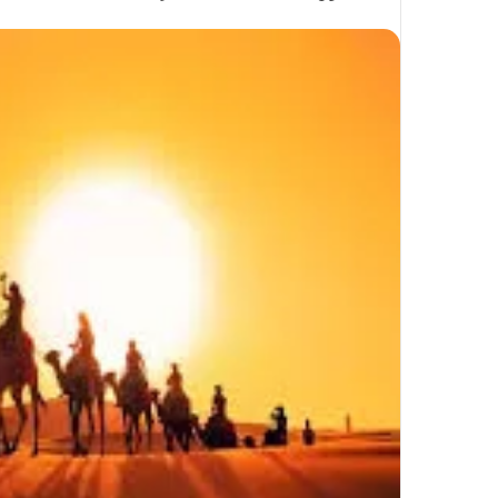
على
X