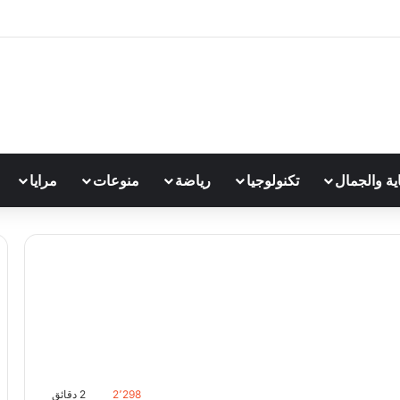
اية والجمال
تكنولوجيا
رياضة
منوعات
مرايا
2٬298
2 دقائق