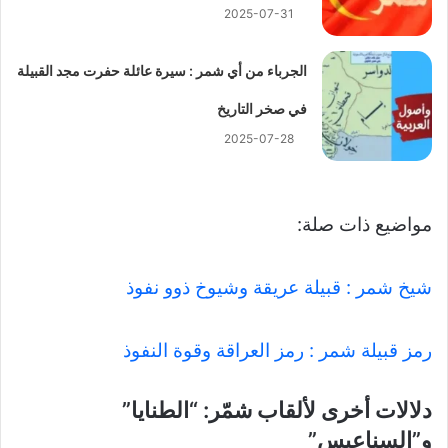
2025-07-31
الجرباء من أي شمر : سيرة عائلة حفرت مجد القبيلة
في صخر التاريخ
2025-07-28
مواضيع ذات صلة:
شيخ شمر : قبيلة عريقة وشيوخ ذوو نفوذ
رمز قبيلة شمر : رمز العراقة وقوة النفوذ
دلالات أخرى لألقاب شمّر: “الطنايا”
و”السناعيس”