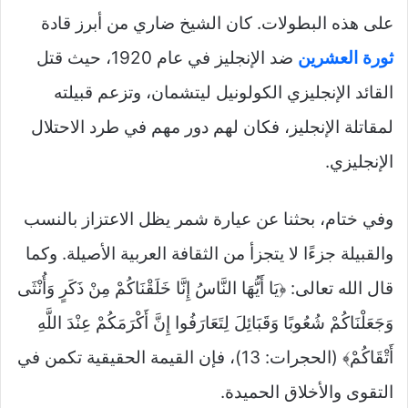
على هذه البطولات. كان الشيخ ضاري من أبرز قادة
ثورة العشرين
ضد الإنجليز في عام 1920، حيث قتل
القائد الإنجليزي الكولونيل ليتشمان، وتزعم قبيلته
لمقاتلة الإنجليز، فكان لهم دور مهم في طرد الاحتلال
الإنجليزي.
وفي ختام، بحثنا عن عيارة شمر يظل الاعتزاز بالنسب
والقبيلة جزءًا لا يتجزأ من الثقافة العربية الأصيلة. وكما
قال الله تعالى: ﴿يَا أَيُّهَا النَّاسُ إِنَّا خَلَقْنَاكُمْ مِنْ ذَكَرٍ وَأُنْثَى
وَجَعَلْنَاكُمْ شُعُوبًا وَقَبَائِلَ لِتَعَارَفُوا إِنَّ أَكْرَمَكُمْ عِنْدَ اللَّهِ
أَتْقَاكُمْ﴾ (الحجرات: 13)، فإن القيمة الحقيقية تكمن في
التقوى والأخلاق الحميدة.