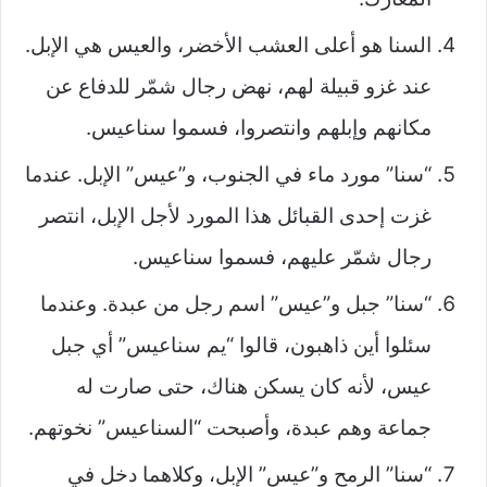
السنا هو أعلى العشب الأخضر، والعيس هي الإبل.
عند غزو قبيلة لهم، نهض رجال شمّر للدفاع عن
مكانهم وإبلهم وانتصروا، فسموا سناعيس.
“سنا” مورد ماء في الجنوب، و”عيس” الإبل. عندما
غزت إحدى القبائل هذا المورد لأجل الإبل، انتصر
رجال شمّر عليهم، فسموا سناعيس.
“سنا” جبل و”عيس” اسم رجل من عبدة. وعندما
سئلوا أين ذاهبون، قالوا “يم سناعيس” أي جبل
عيس، لأنه كان يسكن هناك، حتى صارت له
جماعة وهم عبدة، وأصبحت “السناعيس” نخوتهم.
“سنا” الرمح و”عيس” الإبل، وكلاهما دخل في