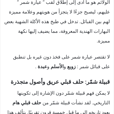
الولائم هو ما أدى إلى إطلاق لقب ” عيارة شمر ”
عليهم، ليصبح جزءًا لا يتجزأ من هويتهم وعلامة مميزة
لهم بين القبائل. تدخل في طبخ هذه الأكلة الشهية بعض
البهارات الهندية المعروفة، مما يضيف إليها نكهة
مميزة.
لا تقتصر عيارة شمر على فخذ دون غيره بل تنطبق
على قبائل شمر :
زوبع
و
الأسلم
و
عبدة
.
قبيلة شمّر: حلف قبلي عريق وأصول متجذرة
لا يمكن فهم قبيلة شمّر دون الإشارة إلى تكوينها
التاريخي. لقد نشأت قبيلة شمّر من
حلف قبلي هام
يعود تاريخه إلى ما قبل خمسة قرون تقريبًا. يتألف هذا