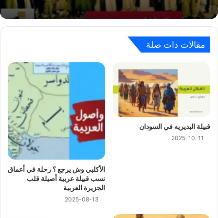
مقالات ذات صلة
ﻗﺒﻴﻠﺔ ﺍﻟﺒﺪﻳﺮﻳﻪ في السودان
2025-10-11
الأكلبي وش يرجع ؟ رحلة في أعماق
نسب قبيلة عربية أصيلة قلب
الجزيرة العربية
2025-08-13