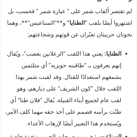
لم تقتصر ألقاب شمر على ” عيارة شمر ” فحسب، بل
اشتهروا أيضًا بلقب
“الطنايا”
و**”السناعيس”**، وهما
نخوتان حربيتان تعبّران عن قوتهم وشجاعتهم:
الطنايا:
يعني هذا اللقب “الزعلانين بغضب”، ويُقال
إنهم يعرفون بـ “طاقينه حويزيه” أي متلثمين
بشمغهم استعدادًا للقتال. وقد لقبت شمر بهذا
اللقب خلال “كون الشريف” على ديارهم، وهو
لقب عام لجميع أبناء القبيلة. يُقال “فلان طنا” أي
طنّت برأسه فصمم على أخذ حقه مهما كلف الأمر،
ويُستخدم هذا التعبير أيضًا لإرهاب الأعداء.
السناعيس:
هي من صيحات الحرب ونخوة خاصة