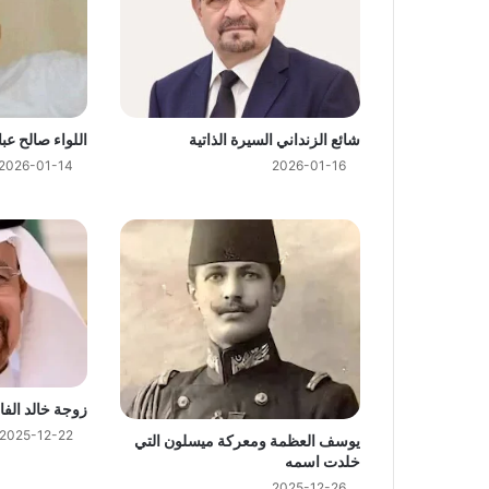
2026-02-08
وزير حقوق الإنسان مشدل محمد عمر السيرة ال
شائع الزنداني السيرة الذاتية
اللواء صالح عبا
2026-02-07
2026-01-14
2026-01-16
القاضي مرشد العرشاني السيرة الذاتية
2026-02-07
الدكتور أمين نعمان القدسي وزير التعليم العالي 
2026-02-07
زوجة خالد الفا
وزير الدفاع في حكومة الزنداني طاهر العقيلي 
2025-12-22
يوسف العظمة ومعركة ميسلون التي
خلدت اسمه
2025-12-26