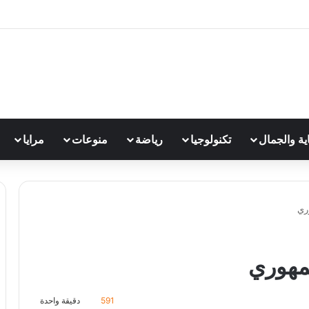
اية والجمال
تكنولوجيا
رياضة
منوعات
مرايا
ري
جمهوري
591
دقيقة واحدة