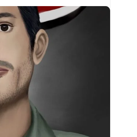
على
X