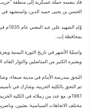
قاد بنفسه حملة عسكرية إلى منطقة “حريب” 
الحسن بن يحيى حميد الدين، واستشهد في هذه ال
وْلدِ ال
بمحافظة إب..
واسمْهْ الأشهر في تاريخ الثورة اليمنية ويعز
ويعتبره الكثير من المناضلين والثوِار القائد الفعلي لثورة 26 سبتمب
التحق بمدرسة الأيتام في مدينة صنعاء، وشا
ثم التحق بالكلية الحربية، وشارك في تأسيس
1961م، مع عدد من زملائه في الكلية الح
مختلف الاتجاهات السياسية: بعثيين، وناصري