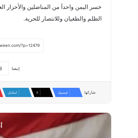
خسر اليمن واحداَ من المناضلين والأحرار الع
الظلم والطغيان وللانتصار للحرية.
إتبعنا
شاركها
فيسبوك
‫X
لينكدإن
أ