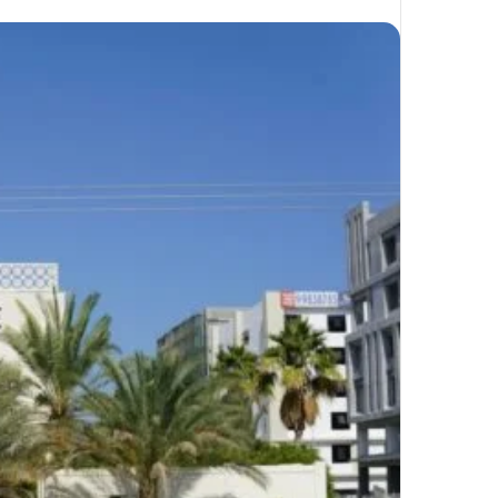
على
X