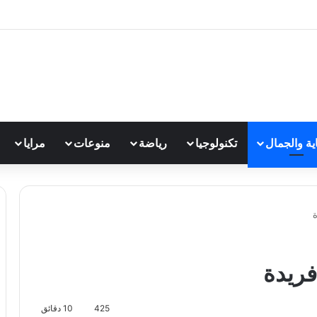
اية والجمال
تكنولوجيا
رياضة
منوعات
مرايا
فريدة
425
10 دقائق