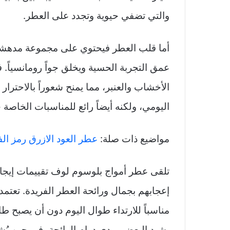
والتي تضفي حيوية وتجدد على العطر.
أما قلب العطر فيحتوي على مجموعة مدهشة م
عمق التجربة الحسية ويخلق جواً رومانسياً. ف
الأخشاب والعنبر، مما يمنح شعوراً بالاحترا
اليومي، ولكنه أيضاً رائع للمناسبات الخاصة
مواضيع ذات صلة:
عطر العود الازرق رمز ال
تلقى عطر أمواج بلوسوم لوف تقييمات إيجابي
إعجابهم بجمال ورائحة العطر الفريدة. تعتمد 
مناسباً للارتداء طوال اليوم دون أن يصبح طاغ
يشيد البعض بمدى دوام الرائحة، في حين يُش