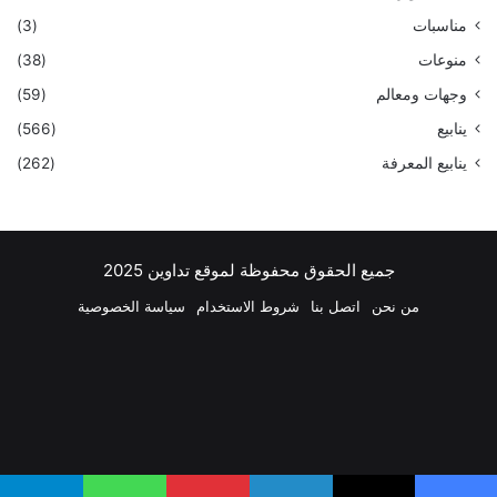
مناسبات
(3)
منوعات
(38)
وجهات ومعالم
(59)
ينابيع
(566)
ينابيع المعرفة
(262)
جميع الحقوق محفوظة لموقع تداوين 2025
من نحن
اتصل بنا
شروط الاستخدام
سياسة الخصوصية
فيسبوك
‫X
بينتيريست
لينكدإن
‫YouTube
انستقرام
تيلقرام
واتساب
ملخص
الموقع