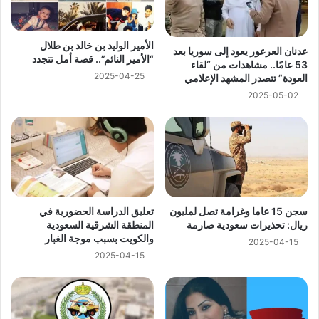
الأمير الوليد بن خالد بن طلال
عدنان العرعور يعود إلى سوريا بعد
“الأمير النائم”.. قصة أمل تتجدد
53 عامًا.. مشاهدات من “لقاء
2025-04-25
العودة” تتصدر المشهد الإعلامي
2025-05-02
سجن 15 عاما وغرامة تصل لمليون
تعليق الدراسة الحضورية في
ريال: تحذيرات سعودية صارمة
المنطقة الشرقية السعودية
والكويت بسبب موجة الغبار
2025-04-15
2025-04-15