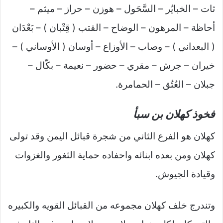
ثات – الخبايُر – السَّحَول – هوزن – حراز – ميثم –
أحاظة – المرهون – الوضاح – القتب ( قِتْبان ) – بَعْدَان
( البعداني ) – وصاب – الأوزاع – أوسان ( الأوساني ) –
خيران – جرش – مقري – حضور – نعيمة – بكّال –
جبلان – العُتُق – الحمامرة.
فخوذ كهلان بن سبأ
كهلان هو الفرع الثاني من شجرة قبائل اليمن وقد تولى
كهلان ومن بعده ابنائه واحفاده حماية الثغور والغزوات
وقيادة الجيوش.
وتندرج خلف كهلان مجموعه من القبائل القويه والكبيره