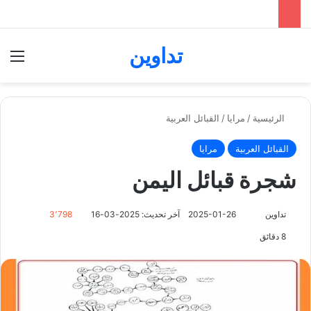
تداوين
بحث عن
الق
الرئيسية
/
مرايا
/
القبائل العربية
القبائل العربية
مرايا
شجرة قبائل اليمن
تابع
تداوين
2025-01-26
آخر تحديث: 2025-03-16
3٬798
على
8 دقائق
X