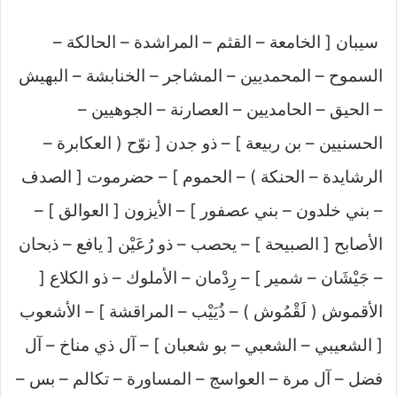
سيبان [ الخامعة – القثم – المراشدة – الحالكة –
السموح – المحمديين – المشاجر – الخنابشة – البهيش
– الحيق – الحامديين – العصارنة – الجوهيين –
الحسنيين – بن ربيعة ] – ذو جدن [ نوّح ( العكابرة –
الرشايدة – الحنكة ) – الحموم ] – حضرموت [ الصدف
– بني خلدون – بني عصفور ] – الأيزون [ العوالق ] –
الأصابح [ الصبيحة ] – يحصب – ذو رُعَيْن [ يافع – ذبحان
– جَيْشَان – شمير ] – رِدْمان – الأملوك – ذو الكلاع [
الأقموش ( لَقْمُوش ) – ذُيَيْب – المراقشة ] – الأشعوب
[ الشعيبي – الشعبي – بو شعبان ] – آل ذي مناخ – آل
فضل – آل مرة – العواسج – المساورة – تكالم – بس –