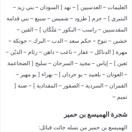
العليمات – العدسيين ] – نهد [ السودان – بني زيد –
البتيري ] – جرم [ طرود – شميس – سبيع – بني قدامة
المقدسيين – راسب – البكور – مَلَكَان ] – القين –
خشين – تنوخ – حكم سعد – الدب – البرك – حوتكة –
مهرة [ الدناكل – عفار – ناعب – داهن – رئام – الديّن –
ثعين ] – إياس – مجيد – السرحان – سليح [ الضجاعمة
– العونان – بلعبيد – بو حردان ] – بهراء [ بو مهير –
القمزان – السردية – الصقور – المقدادية ] – ضنة [
تميم –
شجرة الهميسع بن حمير
الهميسع بن حمير من نسله جائت قبائل: