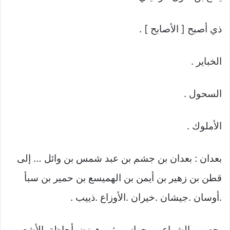
ذي أصبح [ الأصابح ] .
الخباير .
السحول .
الأملوك .
بعدان : بعدان بن جشم بن عبد شمس بن وائل … إلى
قطن بن زهير بن أيمن بن الهميسع بن حمير بن سبأ
.أوسان .جيشان .خيران .الأوزاع .ذييب .
يحصب .الشراعب .حراز .ميثم .هوزن .أحاظة .الأشعوب