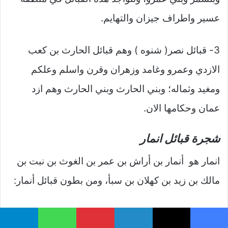
عسير واطراف جيزان والتهايم.
3- قبائل نصر( شنوه ) وهم قبائل الحارث بن كعب
الازدي وعمرو وغامد وزهران وقرن واسلم وعلكم
ومغيد وثماله؛ وبني الحارث وبني الحارث وهم ازد
عمان وحكامها الان.
شجرة قبائل انمار
انمار هو أنمار بن أراش بن عمر بن الغوث بن نبت بن
مالك بن زيد بن كهلان بن سبأ، ومن بطون قبائل أنمار:
خثعم وبجيله وشهران وناهس وكود واكلب،
يسبوك
‫X
لينكدإن
بينتيريست
واتساب
تيلقرام