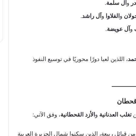
در
و
آل سلمة
.
ولان
و
الفلاوا
و
آل راشد
.
و
آل عويضة
.
مد
، اللذين لعبا دورًا محوريًا في توسيع النفوذ
وقحطان
ن
تغلب العدنانية
و
الأزد القحطانية
، وفق الآتي:
ن قبائل ربيعة، الذين سكنوا شمال الجزيرة العربية