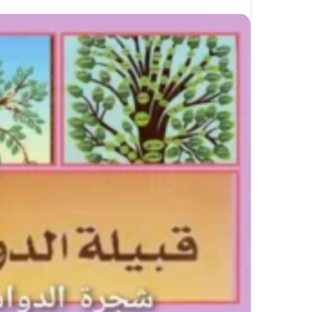
على
X