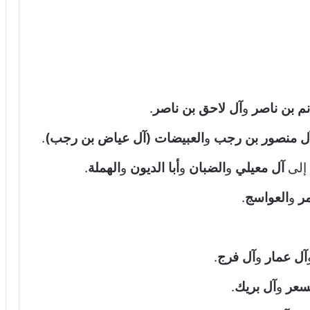
نم بن ناصر
و
آل لاحق بن ناصر
.
ل منصور بن رجب
و
العبيضات (آل عياض بن رجب)
.
 إلى
آل معيلي
و
الضبان
و
أبا الديون
و
الهملة
.
ر
و
العواسج
.
آل عمار
و
آل فرج
.
سعر
و
آل بريك
.