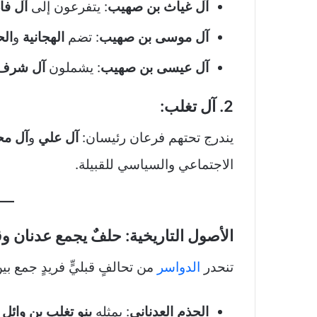
آل غياث بن صهيب
: يتفرعون إلى
آل فا
آل موسى بن صهيب
: تضم
الهجانية
و
الح
آل عيسى بن صهيب
: يشملون
آل شرف
2. آل تغلب:
يندرج تحتهم فرعان رئيسان:
آل علي
و
آل مح
الاجتماعي والسياسي للقبيلة.
الأصول التاريخية: حلفٌ يجمع عدنان 
تنحدر
الدواسر
من تحالفٍ قبليٍّ فريدٍ جمع بي
الجذم العدناني
: يمثله
بنو تغلب بن وائل
م