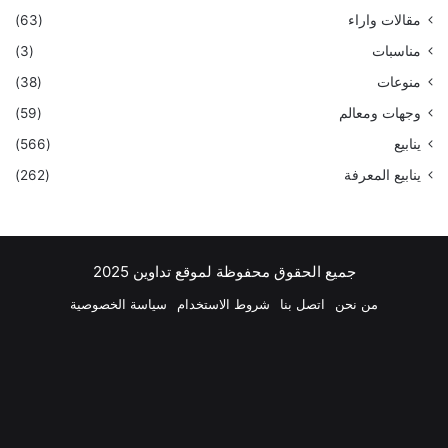
مقالات واراء
(63)
مناسبات
(3)
منوعات
(38)
وجهات ومعالم
(59)
ينابيع
(566)
ينابيع المعرفة
(262)
جميع الحقوق محفوظة لموقع تداوين 2025
من نحن
اتصل بنا
شروط الاستخدام
سياسة الخصوصية
فيسبوك
‫X
بينتيريست
لينكدإن
‫YouTube
انستقرام
تيلقرام
واتساب
ملخص