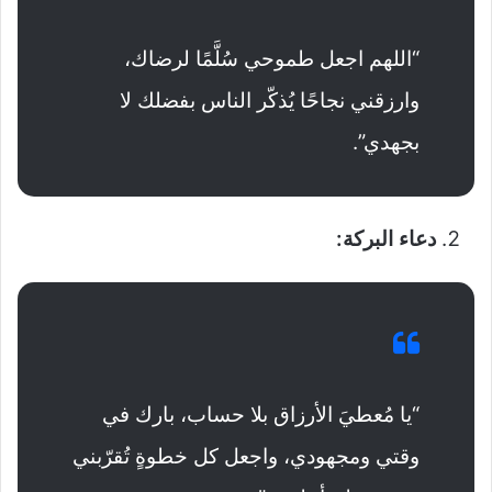
“اللهم اجعل طموحي سُلَّمًا لرضاك،
وارزقني نجاحًا يُذكّر الناس بفضلك لا
بجهدي”.
دعاء البركة:
“يا مُعطيَ الأرزاق بلا حساب، بارك في
وقتي ومجهودي، واجعل كل خطوةٍ تُقرّبني