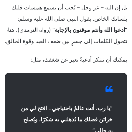
بل إن الله – عز وجل – يُحب أن يسمع همسات قلبك
بلسانك الخاص. يقول النبي صلى الله عليه وسلم:
“ادعوا الله وأنتم موقنون بالإجابة”
(رواه الترمذي). هنا،
تتحول الكلمات إلى جسرٍ بين ضعف العبد وقوة الخالق.
يمكنك أن تبتكر أدعيةً تعبر عن شغفك، مثل:
“يا رب، أنت عالمٌ باحتياجي.. افتح لي من
خزائن فضلك ما يُذهلني به شكرًا، ويُصلح
به حالي”
.