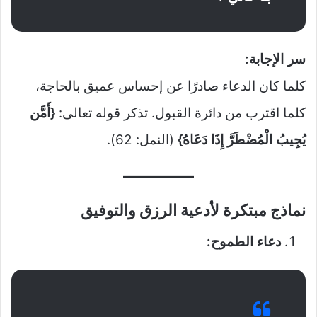
سر الإجابة:
كلما كان الدعاء صادرًا عن إحساس عميق بالحاجة،
كلما اقترب من دائرة القبول. تذكر قوله تعالى:
{أَمَّن
يُجِيبُ الْمُضْطَرَّ إِذَا دَعَاهُ}
(النمل: 62).
نماذج مبتكرة لأدعية الرزق والتوفيق
دعاء الطموح: