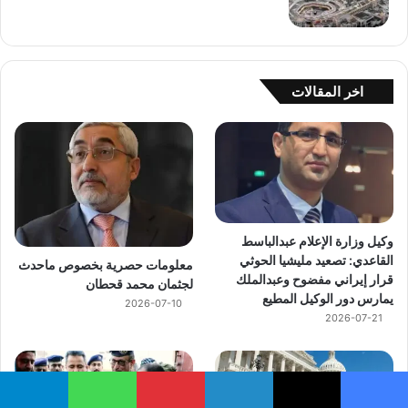
اخر المقالات
وكيل وزارة الإعلام عبدالباسط
القاعدي: تصعيد مليشيا الحوثي
معلومات حصرية بخصوص ماحدث
قرار إيراني مفضوح وعبدالملك
لجثمان محمد قحطان
يمارس دور الوكيل المطيع
2026-07-10
2026-07-21
يسبوك
‫X
لينكدإن
بينتيريست
واتساب
تيلقرام