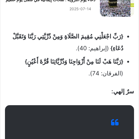
2025-07-14
{رَبِّ اجْعَلْنِي مُقِيمَ الصَّلَاةِ وَمِنْ ذُرِّيَّتِي رَبَّنَا وَتَقَبَّلْ
دُعَاءِ}
(إبراهيم: 40).
{رَبَّنَا هَبْ لَنَا مِنْ أَزْوَاجِنَا وَذُرِّيَّاتِنَا قُرَّةَ أَعْيُنٍ}
(الفرقان: 74).
سرٌ إلهي: