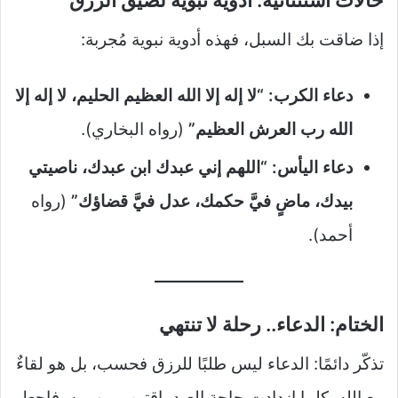
حالات استثنائية: أدوية نبوية لضيق الرزق
إذا ضاقت بك السبل، فهذه أدوية نبوية مُجربة:
دعاء الكرب:
“لا إله إلا الله العظيم الحليم، لا إله إلا
الله رب العرش العظيم”
(رواه البخاري).
دعاء اليأس:
“اللهم إني عبدك ابن عبدك، ناصيتي
بيدك، ماضٍ فيَّ حكمك، عدل فيَّ قضاؤك”
(رواه
أحمد).
الختام: الدعاء.. رحلة لا تنتهي
تذكّر دائمًا: الدعاء ليس طلبًا للرزق فحسب، بل هو لقاءٌ
مع الله. كلما ازدادت حاجة العبد، اقترب من ربه. فاجعل