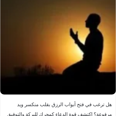
هل ترغب في فتح أبواب الرزق بقلب منكسر ويد
مرفوعة؟ اكتشف قوة الدعاء كمحرك للبركة والتوفيق