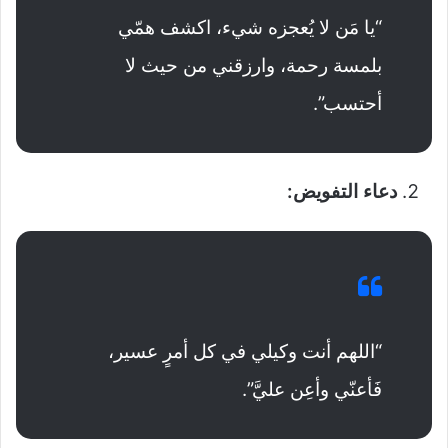
“يا مَن لا يُعجزه شيء، اكشف همّي
بلمسة رحمة، وارزقني من حيث لا
أحتسب”.
دعاء التفويض:
“اللهم أنت وكيلي في كل أمرٍ عسير،
فَأعنّي وأعِن عليَّ”.