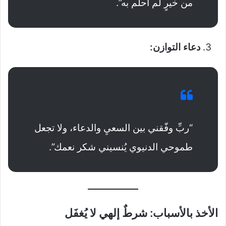
من خيرٍ لم أحلم به”.
دعاء التوازن:
“ربِّ وفّقني بين السعيِ والدعاء، ولا تجعل
طموحي الدنيوي يُنسيني شكر نعمك”.
الأخذ بالأسباب: شرطٌ إلهي لا يُغفَل