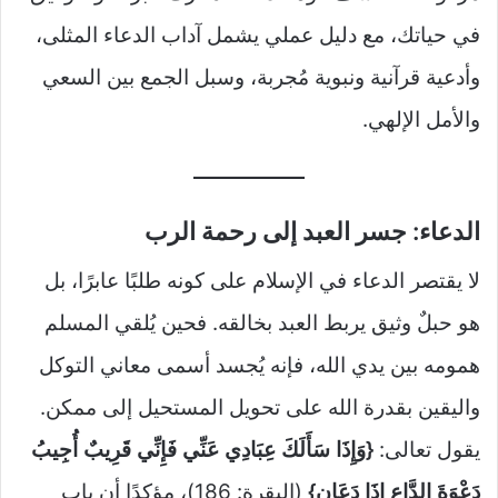
في حياتك، مع دليل عملي يشمل آداب الدعاء المثلى،
وأدعية قرآنية ونبوية مُجربة، وسبل الجمع بين السعي
والأمل الإلهي.
الدعاء: جسر العبد إلى رحمة الرب
لا يقتصر الدعاء في الإسلام على كونه طلبًا عابرًا، بل
هو حبلٌ وثيق يربط العبد بخالقه. فحين يُلقي المسلم
همومه بين يدي الله، فإنه يُجسد أسمى معاني التوكل
واليقين بقدرة الله على تحويل المستحيل إلى ممكن.
يقول تعالى:
{وَإِذَا سَأَلَكَ عِبَادِي عَنِّي فَإِنِّي قَرِيبٌ أُجِيبُ
دَعْوَةَ الدَّاعِ إِذَا دَعَانِ}
(البقرة: 186)، مؤكدًا أن باب