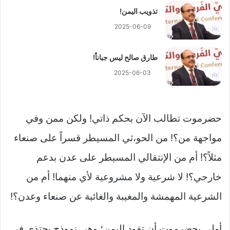
تذويب اليمن!
2025-06-09
طارق صالح ليس جباناً!
2025-06-03
حضرموت تطالب الآن بحكم ذاتي! ولكن ممن وفي
مواجهة من؟! من الحو،ثي المسيطر قسراً على صنعاء
مثلاً؟! أم من الإنتقالي المسيطر على عدن بدعم
خارجي؟! لا شرعية ولا مشروعية لأي منهما! أم من
الشرعية المهمشة والمغيبة والغائبة عن صنعاء وعدن؟!
أولى بحضرموت أن تقود اليمن؛ وهي نموذج يحتذى في