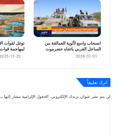
2026-03-17
ائتلاف العون والتنمية يكرم المعاقين من أبناء 
2026-01-16
انسحاب واسع لألوية العمالقة من
توغل لقوات الا
18 قرار أصدرها العليمي في نصف شهر تعرف عليها
الساحل الغربي باتجاه حضرموت
لمهاجمة قوات
2025-12-25
2026-01-01
اترك تعليقاً
لن يتم نشر عنوان بريدك الإلكتروني.
الحقول الإلزامية مشار إليها بـ
ا
ل
ت
ع