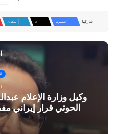
شاركها
فيسبوك
‫X
لينكدإن
أ
ال
1
وكيل وزارة الإعلام عبدا
الحوثي قرار إيراني م
الوكي