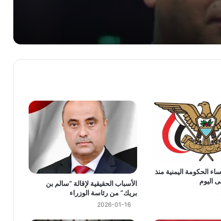
وكيل وزارة الإعلام عبدالباسط القاعدي: تصعيد مليشيا الحوثي قرار إيراني مفضوح وعبدالملك يمارس دور الوكيل المطيع
د قحطان
ا اليمنية في مجلسي الشيوخ و الشعب الأمريكي
ء الحكومة اليمنية منذ
الأسباب الحقيقية لإقالة “سالم بن
الفرقة أولى طوارئ تدشن توزيع خيام إيوائية وسلال غذائية لإغاثة متضرري حريق مخيمات العبر بدعم من مركز الملك سلمان
بريك” من رئاسة الوزراء
2026-01-16