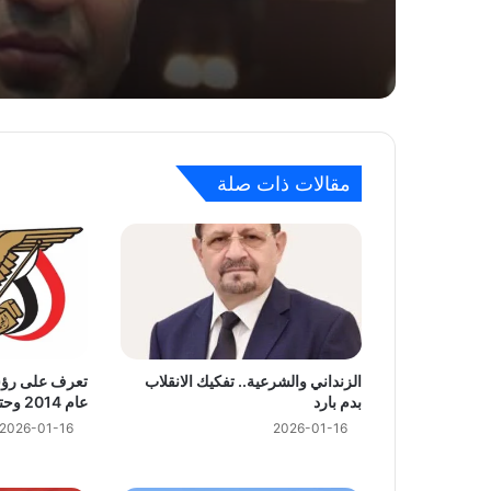
2026-07-21
2026-07-10
معلومات حصرية بخصوص ماحدث لجثمان محم
مقالات ذات صلة
2026-06-27
انطلاق فعاليات اليوم السنوي لمناصرة القضاي
الزنداني والشرعية.. تفكيك الانقلاب
تعرف على رؤسا
2026-03-17
بدم بارد
عام 2014 وحتى اليوم
2026-01-16
2026-01-16