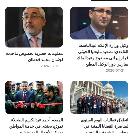
وكيل وزارة الإعلام عبدالباسط
القاعدي: تصعيد مليشيا الحوثي
معلومات حصرية بخصوص ماحدث
قرار إيراني مفضوح وعبدالملك
لجثمان محمد قحطان
يمارس دور الوكيل المطيع
2026-07-10
2026-07-21
انطلاق فعاليات اليوم السنوي
المقدم أحمد عبدالكريم الطحلاء
لمناصرة القضايا اليمنية في
نموذج يحتذى في خدمة المواطن
مجلسي الشيوخ و الشعب
بمركز الأحوال المدنية بتبن