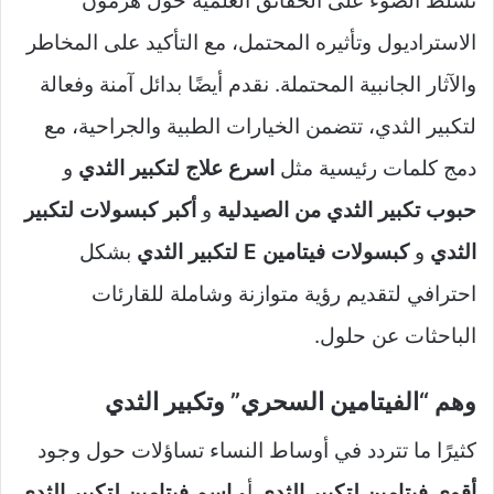
نسلط الضوء على الحقائق العلمية حول هرمون
الاستراديول وتأثيره المحتمل، مع التأكيد على المخاطر
والآثار الجانبية المحتملة. نقدم أيضًا بدائل آمنة وفعالة
لتكبير الثدي، تتضمن الخيارات الطبية والجراحية، مع
دمج كلمات رئيسية مثل
اسرع علاج لتكبير الثدي
و
حبوب تكبير الثدي من الصيدلية
و
أكبر كبسولات لتكبير
الثدي
و
كبسولات فيتامين E لتكبير الثدي
بشكل
احترافي لتقديم رؤية متوازنة وشاملة للقارئات
الباحثات عن حلول.
وهم “الفيتامين السحري” وتكبير الثدي
كثيرًا ما تتردد في أوساط النساء تساؤلات حول وجود
أقوى فيتامين لتكبير الثدي
أو
اسم فيتامين لتكبير الثدي