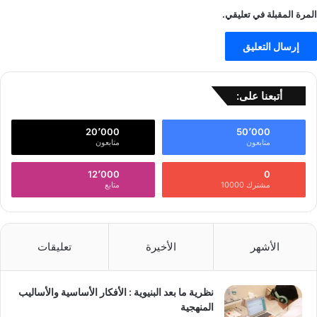
المرة المقبلة في تعليقي.
أتبعنا على:
20٬000
50٬000
متابعون
متابعون
12٬000
0
مشترك 10000
متابع
الأشهر
الأخيرة
تعليقات
نظرية ما بعد البنيوية : الأفكار الأساسية والأساليب
المنهجية