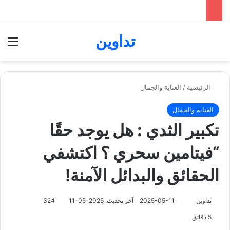
تداوين
بحث عن
الق
الرئيسية
/
العناية والجمال
العناية والجمال
تكبير الثدي : هل يوجد حقًا
“فيتامين سحري ؟ اكتشفي
الحقائق والبدائل الآمنة!
تابع
تداوين
2025-05-11
آخر تحديث: 2025-05-11
324
على
5 دقائق
X