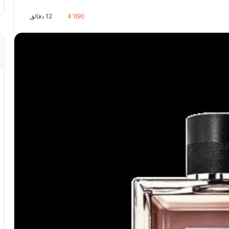
4٬690
12 دقائق