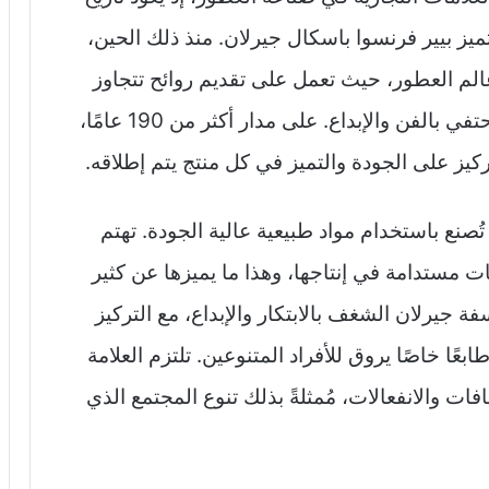
يد المبتكر المتميز بيير فرنسوا باسكال جيرلان. منذ ذلك الحين،
عالم العطور، حيث تعمل على تقديم روائح تتجاوز
مجرد العطر، بل تمثل تجارب حسية فريدة تحتفي بالفن والإبداع. على مدار أكثر من 190 عامًا،
يز على الجودة والتميز في كل منتج يتم إطلاقه.
تُصنع باستخدام مواد طبيعية عالية الجودة. تهتم
ات مستدامة في إنتاجها، وهذا ما يميزها عن كثير
ة جيرلان الشغف بالابتكار والإبداع، مع التركيز
ا خاصًا يروق للأفراد المتنوعين. تلتزم العلامة
ت والانفعالات، مُمثلةً بذلك تنوع المجتمع الذي