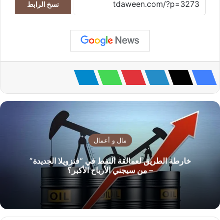
نسخ الرابط
مال و أعمال
خارطة الطريق لعمالقة النفط في “فنزويلا الجديدة”
– من سيجني الأرباح الأكبر؟