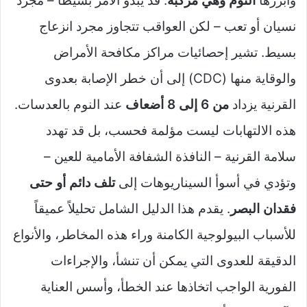
وأبرزها
النوم وهي مركبة
. قد يبدو الأمر بسيطاً – مجرد
نسيان أو تعب – لكن العواقب تتجاوز مجرد انزعاج
بسيط. تشير إحصائيات مراكز مكافحة الأمراض
والوقاية منها (CDC) إلى أن خطر الإصابة بعدوى
القرنية يزداد
من 6 إلى 8 أضعاف
عند النوم بالعدسات.
هذه الالتهابات ليست مؤلمة فحسب، بل قد تهدد
سلامة القرنية – النافذة الشفافة الأمامية للعين –
وتؤدي في أسوأ السيناريوهات إلى
تلف دائم أو حتى
فقدان البصر
. يقدم هذا الدليل الشامل تحليلاً عميقاً
للأسباب البيولوجية الكامنة وراء هذه المخاطر، والأنواع
الدقيقة للعدوى التي يمكن أن تنشأ، والإجراءات
الفورية الواجب اتخاذها عند الخطأ، وأسس العناية