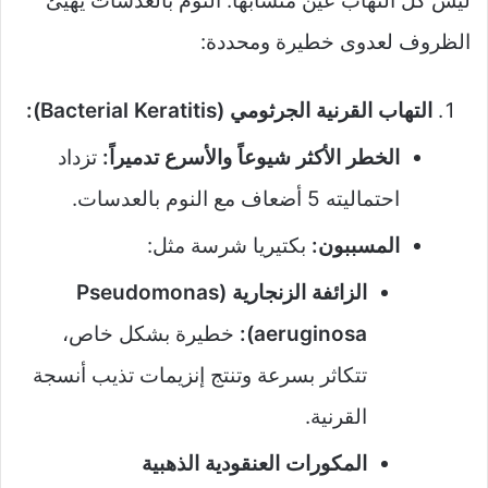
ليس كل التهاب عين متشابهاً. النوم بالعدسات يهيئ
الظروف لعدوى خطيرة ومحددة:
التهاب القرنية الجرثومي (Bacterial Keratitis):
الخطر الأكثر شيوعاً والأسرع تدميراً:
تزداد
احتماليته 5 أضعاف مع النوم بالعدسات.
المسببون:
بكتيريا شرسة مثل:
الزائفة الزنجارية (Pseudomonas
aeruginosa):
خطيرة بشكل خاص،
تتكاثر بسرعة وتنتج إنزيمات تذيب أنسجة
القرنية.
المكورات العنقودية الذهبية