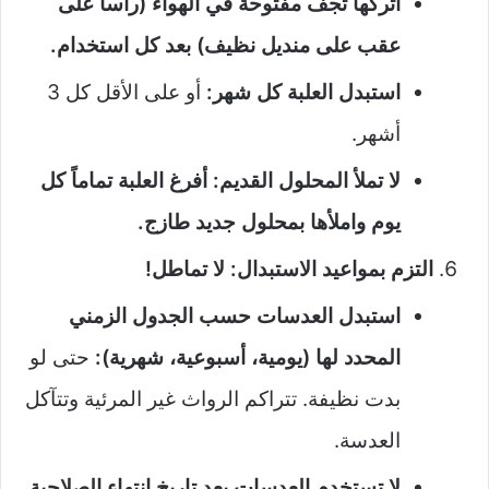
اتركها تجف مفتوحة في الهواء (رأساً على
عقب على منديل نظيف) بعد كل استخدام.
استبدل العلبة كل شهر:
أو على الأقل كل 3
أشهر.
لا تملأ المحلول القديم: أفرغ العلبة تماماً كل
يوم واملأها بمحلول جديد طازج.
التزم بمواعيد الاستبدال: لا تماطل!
استبدل العدسات حسب الجدول الزمني
المحدد لها (يومية، أسبوعية، شهرية):
حتى لو
بدت نظيفة. تتراكم الرواث غير المرئية وتتآكل
العدسة.
لا تستخدم العدسات بعد تاريخ انتهاء الصلاحية.