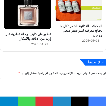
المكملات الغذائية للشعر : كل ما
تحتاج معرفته لنمو شعر صحي
عطور فان كليف: رحلة عطرية عبر
وجميل
إرث من الأناقة والابتكار
2025-05-04
2025-04-29
اترك تعليقاً
لن يتم نشر عنوان بريدك الإلكتروني.
الحقول الإلزامية مشار إليها بـ
*
ا
ل
ت
ع
يسبوك
‫X
لينكدإن
بينتيريست
واتساب
تيلقرام