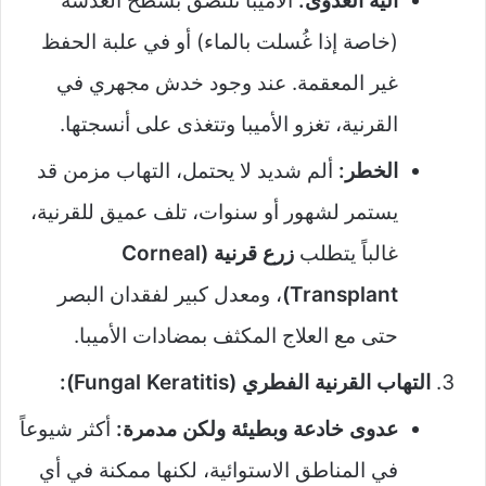
آلية العدوى:
الأميبا تلتصق بسطح العدسة
(خاصة إذا غُسلت بالماء) أو في علبة الحفظ
غير المعقمة. عند وجود خدش مجهري في
القرنية، تغزو الأميبا وتتغذى على أنسجتها.
الخطر:
ألم شديد لا يحتمل، التهاب مزمن قد
يستمر لشهور أو سنوات، تلف عميق للقرنية،
غالباً يتطلب
زرع قرنية (Corneal
Transplant)
، ومعدل كبير لفقدان البصر
حتى مع العلاج المكثف بمضادات الأميبا.
التهاب القرنية الفطري (Fungal Keratitis):
عدوى خادعة وبطيئة ولكن مدمرة:
أكثر شيوعاً
في المناطق الاستوائية، لكنها ممكنة في أي