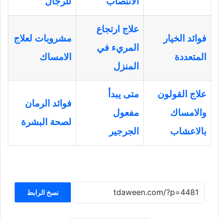
الانتصاب
للرجال
علاج ارتجاع
فوائد الخيار
مشروبات لعلاج
المريء في
المتعددة
الامساك
المنزل
علاج القولون
متى يبدأ
فوائد الرمان
والامساك
مفعول
لصحة البشرة
بالاعشاب
الجرجير
نسخ الرابط