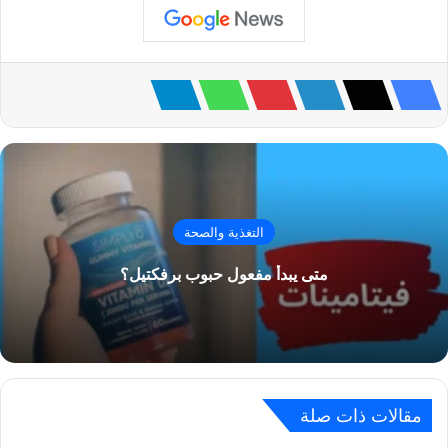
التغذية والصحة
متى يبدأ مفعول حبوب برفكتيل؟
مقالات ذات صلة