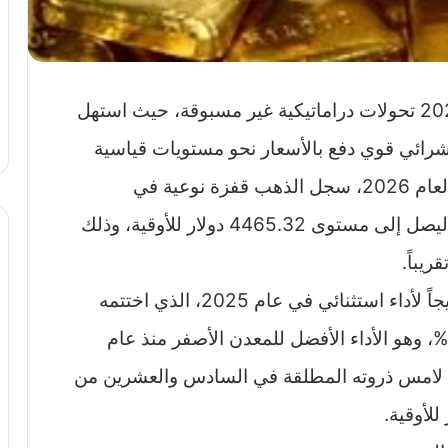
يشهد سوق الذهب العالمي مع بداية عام 2026 تحولات دراماتيكية غير مسبوقة، حيث استهل
شرائي قوي دفع بالأسعار نحو مستويات قياسية
تاريخية. ففي يوم الثلاثاء، السادس من يناير لعام 2026، سجل الذهب قفزة نوعية في
المعاملات الفورية، حيث ارتفع بنسبة 0.4% ليصل إلى مستوى 4465.32 دولار للأوقية، وذلك
هذا الصعود لم يكن وليد الصدفة، بل جاء تتويجاً لأداء استثنائي في عام 2025، الذي اختتمه
الذهب بارتفاع سنوي مذهل بلغت نسبته 64%، وهو الأداء الأفضل للمعدن الأصفر منذ عام
ن قد لامس ذروته المطلقة في السادس والعشرين من