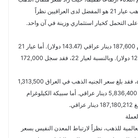
عيار 21 بمقدار 400 دينار عراقي. ويظل الذهب عيار 21 هو المفضل لدى العراقيين نظراً
ة على التحمل كخيار استثماري وزينة في آن واحد.
سجل غرام الذهب عيار 24 في العراق اليوم 187,600 دينار عراقي (143.47 دولار). أما عيار 21
فقد بلغ سعره 164,200 دينار عراقي (125.54 دولار). وبالنسبة لعيار 22، فقد سجل 172,000
وفيما يخص العملات الذهبية والأوزان الكبيرة، فقد بلغ سعر الجنيه الذهب في العراق 1,313,500
دينار، بينما وصلت أوقية الذهب إلى مستوى 5,836,400 دينار عراقي. أما سبيكة الكيلوغرام
عملة
لعالمية للذهب، نظراً لارتباط المعدن النفيس بسعر