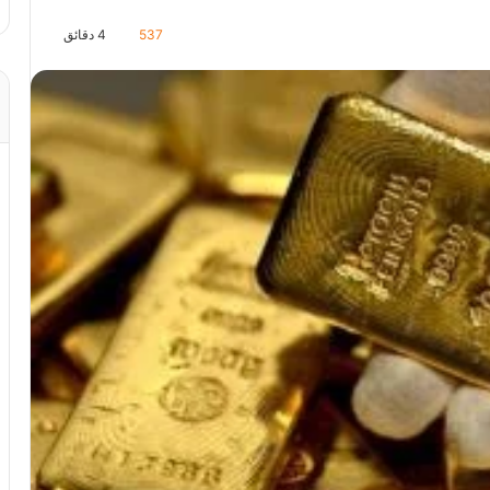
537
4 دقائق