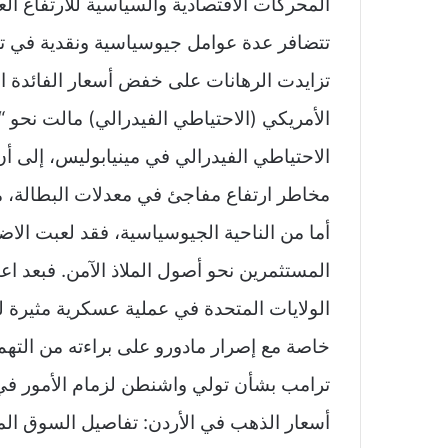
المحركات الاقتصادية والسياسية للارتفاع ال
تتضافر عدة عوامل جيوسياسية ونقدية في تش
تزايدت الرهانات على خفض أسعار الفائدة ا
الأمريكي (الاحتياطي الفيدرالي) مالت نحو “
الاحتياطي الفيدرالي في مينيابوليس، إلى أن
مخاطر ارتفاع مفاجئ في معدلات البطالة، مم
أما من الناحية الجيوسياسية، فقد لعبت الاضط
المستثمرين نحو أصول الملاذ الآمن. فبعد ا
الولايات المتحدة في عملية عسكرية مثيرة 
خاصة مع إصرار مادورو على براءته من التهم 
ترامب بشأن تولي واشنطن لزمام الأمور في
أسعار الذهب في الأردن: تفاصيل السوق ال