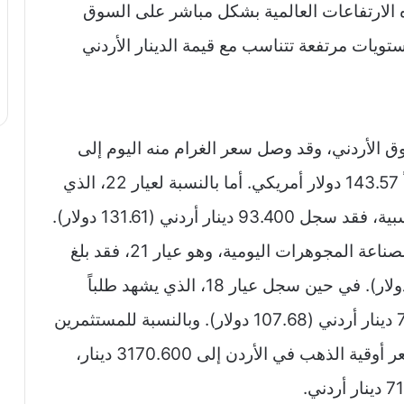
ه الارتفاعات العالمية بشكل مباشر على السوق
يات مرتفعة تتناسب مع قيمة الدينار الأردني
ر نقاءً في السوق الأردني، وقد وصل سعر الغرام منه اليوم إلى
حوالي 101.900 دينار أردني، ما يعادل تقريباً 143.57 دولار أمريكي. أما بالنسبة لعيار 22، الذي
ر أردني (131.61 دولار).
بالانتقال إلى العيار الأكثر شعبية في الأردن لصناعة المجوهرات اليومية، وهو عيار 21، فقد بلغ
سعره اليوم 89.200 دينار أردني (125.63 دولار). في حين سجل عيار 18، الذي يشهد طلباً
متزايداً في المشغولات الحديثة، نحو 76.500 دينار أردني (107.68 دولار). وبالنسبة للمستثمرين
في السبائك والعملات الذهبية، فقد وصل سعر أوقية الذهب في الأردن إلى 3170.600 دينار،