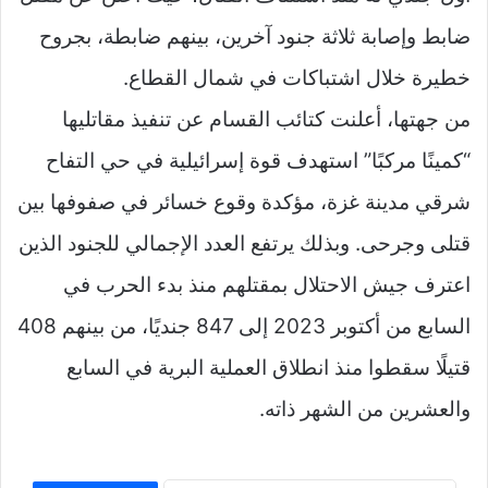
ضابط وإصابة ثلاثة جنود آخرين، بينهم ضابطة، بجروح
خطيرة خلال اشتباكات في شمال القطاع.
من جهتها، أعلنت كتائب القسام عن تنفيذ مقاتليها
“كمينًا مركبًا” استهدف قوة إسرائيلية في حي التفاح
شرقي مدينة غزة، مؤكدة وقوع خسائر في صفوفها بين
قتلى وجرحى. وبذلك يرتفع العدد الإجمالي للجنود الذين
اعترف جيش الاحتلال بمقتلهم منذ بدء الحرب في
السابع من أكتوبر 2023 إلى 847 جنديًا، من بينهم 408
قتيلًا سقطوا منذ انطلاق العملية البرية في السابع
والعشرين من الشهر ذاته.