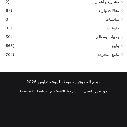
مشاريع واعمال
(2)
مقالات واراء
(63)
مناسبات
(3)
منوعات
(38)
وجهات ومعالم
(59)
ينابيع
(566)
ينابيع المعرفة
(262)
جميع الحقوق محفوظة لموقع تداوين 2025
من نحن
اتصل بنا
شروط الاستخدام
سياسة الخصوصية
فيسبوك
‫X
بينتيريست
لينكدإن
‫YouTube
انستقرام
تيلقرام
واتساب
ملخص