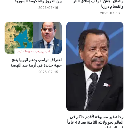
واتفاق “هشّ” لوقف إطلاق النار
بين الدروز والحكومة السورية
وانقسام درزيا
2025-07-16
2025-07-16
اعتراف ترامب بدعم اثيوبيا يفتح
جبهة جديدة في أزمة سد النهضة
2025-07-15
رحلة غير مسبوقة لأقدم حاكم في
العالم نحو ولايته الثامنة بعد 43 عاماً
في السلطة