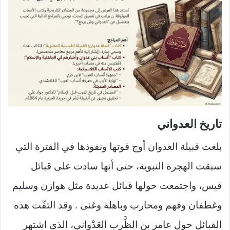
تاريخ ال
عدواني
بلغت قبيلة العدوان أوج قوتها ونفوذها في الفترة التي
سبقت الهجرة النبوية، حتى أنها سادت على قبائل
قيس، واجتمعت حولها قبائل عديدة مثل هوازن وسليم
وغطفان وفهم ومحارب وباهلة وغنى . وقد التفّت هذه
القبائل حول عامر بن الظَّرِب العَدْواني، الذي اشتهر