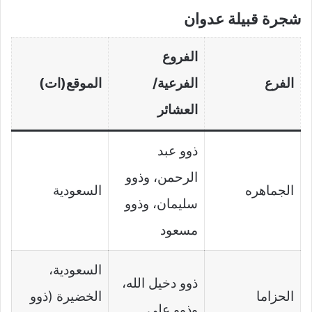
شجرة قبيلة عدوان
الفروع
الفرع
الفرعية/
الموقع(ات)
العشائر
ذوو عبد
الرحمن، وذوو
الجماهره
السعودية
سليمان، وذوو
مسعود
السعودية،
ذوو دخيل الله،
الحزاما
الخضيرة (ذوو
وذوو علي