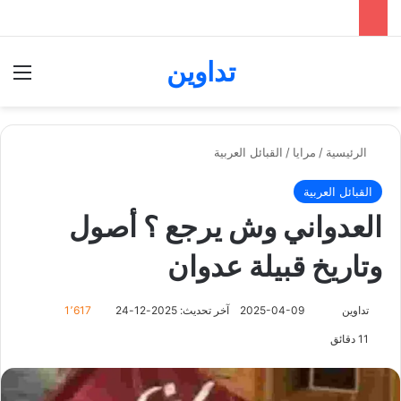
تداوين
بحث عن
الق
الرئيسية
/
مرايا
/
القبائل العربية
القبائل العربية
العدواني وش يرجع ؟ أصول
وتاريخ قبيلة عدوان
تابع
تداوين
2025-04-09
آخر تحديث: 2025-12-24
1٬617
على
11 دقائق
X