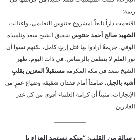
ريمة:
اقتحمت داراً تابعاً لمشروع حنتوس التعليمي، واغتالت
الشهيد صالح أحمد حنتوس
شقيق الشيخ سعد وتلميذه
الوفي. جريمةٌ أرادوا بها قتل إرثٍ كامل، لكنهم نسوا أن
نور العلم لا ينطفئ بالرصاص. في ذات اليوم، ظهر
الشيخ سعد في مكة المكرمة
مستقبلاً المعزين بقلبٍ
أشبه بالجبل
، صامداً أمام فقدان شقيقه وضياع عمرٍ من
الإنجازات، مثبتاً أن كرامة العلماء أقوى من كل غدر
الغادرين.
رسالة من القلب: “منكم نستمد العزاء يا