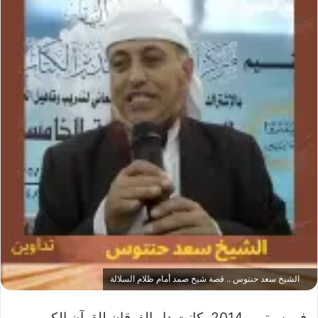
الشيخ سعد حنتوس .. قصة شيخ صمد أمام ظلام السلالة
في سبتمبر 2014، كانت دار الفرقان للقرآن الكريم