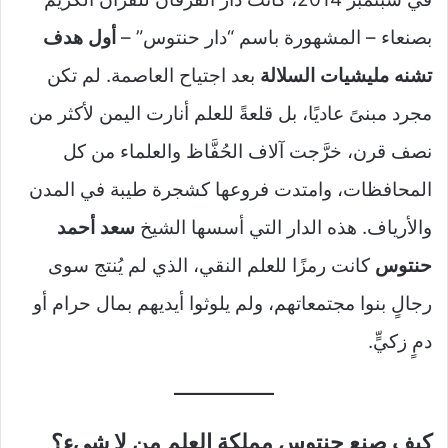
بصنعاء – المشهورة باسم “دار حنتوس” –
أول هدف
تشنه مليشيات السلالة
بعد اجتياح العاصمة. لم تكن
مجرد مبنىً عاديًا، بل قلعةً للعلم أنارت اليمن لأكثر من
نصف قرن، خرَّجت آلاف الحُفَّاظ والعلماء من كل
المحافظات، وامتدت فروعها كشجرة طيبة في المدن
والأرياف. هذه الدار التي أسسها الشيخ
سعد أحمد
حنتوس
كانت رمزًا للعلم النقي، الذي لم يُنتج سوى
رجالٍ بنوا مجتمعاتهم، ولم يلوثوا أيديهم بمال حرام أو
دمٍ زكيٍّ.
كيف صنع حنتوس مملكة العلم من لا شيء؟