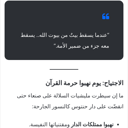
“عندما يسقط بيتٌ من بيوت الله.. يسقط
معه جزء من ضمير الأمة.”
الاجتياح: يوم نهبوا حرمة القرآن
ما إن سيطرت مليشيات السلالة على صنعاء حتى
انقضّت على دار حنتوس كالنسور الجارحة:
نهبوا ممتلكات الدار
ومقتنياتها النفيسة.