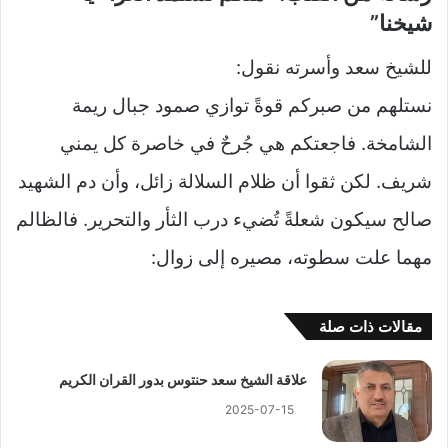
شيخنا”
للشيخ سعد وأسرته نقول:
نستلهم من صبركم قوةً توازي صمود جبال ريمة
الشامخة. فاجعتكم هي جُرحٌ في خاصرة كل يمني
شريف. لكن ثقوا أن ظلام السلالة زائل، وأن دم الشهيد
صالح سيكون شعلةً تُضيء درب الثأر والتحرير. فالظالم
مهما علت سطوته، مصيره إلى زوال:
مقالات ذات صلة
علاقة الشيخ سعد حنتوس بدور القران الكريم
2025-07-15