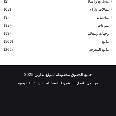
مشاريع واعمال
(2)
مقالات واراء
(63)
مناسبات
(3)
منوعات
(38)
وجهات ومعالم
(59)
ينابيع
(566)
ينابيع المعرفة
(262)
جميع الحقوق محفوظة لموقع تداوين 2025
من نحن
اتصل بنا
شروط الاستخدام
سياسة الخصوصية
فيسبوك
‫X
بينتيريست
لينكدإن
‫YouTube
انستقرام
تيلقرام
واتساب
ملخص