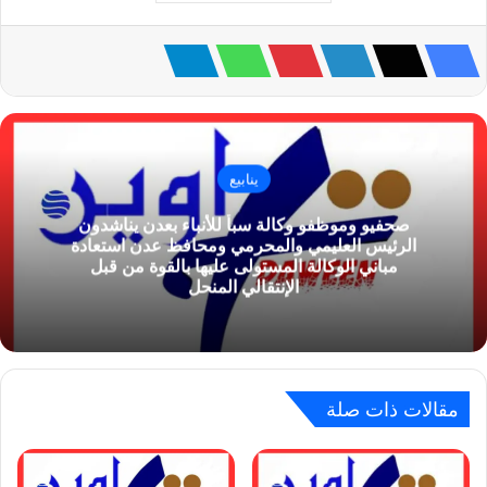
ينابيع
صحفيو وموظفو وكالة سبأ للأنباء بعدن يناشدون
الرئيس العليمي والمحرمي ومحافظ عدن استعادة
مباني الوكالة المستولى عليها بالقوة من قبل
الإنتقالي المنحل
مقالات ذات صلة