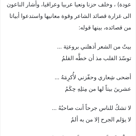
عودة) ، وخلف حزنا ونعيا عربيا وعراقيا، وأشار الناعون
الى غزارة قصائد الشاعر وقوة معانيها واستدعوا أبياتا
من قصائده، بينها قوله:
بيتٌ من الشعر أذهلني بروعتِهَ …
توسّدَ القلب مذ أن خطَّه القلمُ
أضحى شِعاري وحفّزني لأُكرِمَهُ …
عشرينَ بيتاً لها من مِثلِهِ حِكَمُ
لا تشكُ للناس جرحاً أنت صاحبُهُ …
لا يؤلم الجرح إلا من به ألمُ