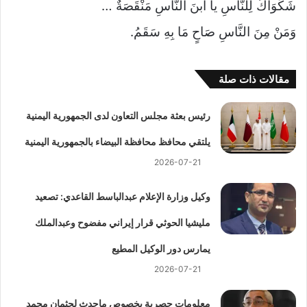
شَكْوَاكَ لِلنَّاسِ يا ابنَ النَّاسِ مَنْقَصَةٌ …
وَمَنْ مِنَ النَّاسِ صَاحٍ مَا بِهِ سَقَمُ.
مقالات ذات صلة
رئيس بعثة مجلس التعاون لدى الجمهورية اليمنية
يلتقي محافظ محافظة البيضاء بالجمهورية اليمنية
2026-07-21
وكيل وزارة الإعلام عبدالباسط القاعدي: تصعيد
مليشيا الحوثي قرار إيراني مفضوح وعبدالملك
يمارس دور الوكيل المطيع
2026-07-21
معلومات حصرية بخصوص ماحدث لجثمان محمد