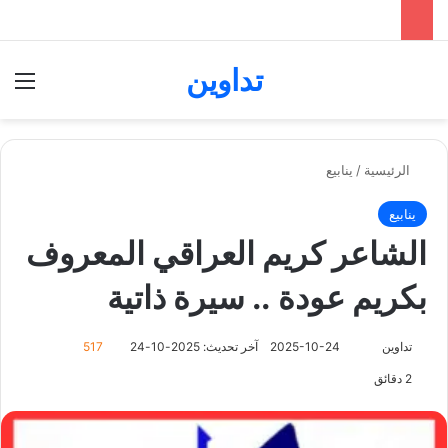
تداوين
بحث عن
الق
الرئيسية
/
ينابيع
ينابيع
الشاعر كريم العراقي المعروف
بكريم عودة .. سيرة ذاتية
تابع
تداوين
2025-10-24
آخر تحديث: 2025-10-24
517
على
2 دقائق
X