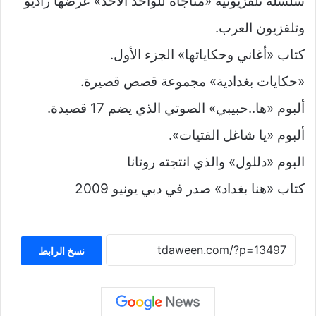
سلسلة تلفزيونية «مناجاة للواحد الأحد» عرضها راديو
وتلفزيون العرب.
كتاب «أغاني وحكاياتها» الجزء الأول.
«حكايات بغدادية» مجموعة قصص قصيرة.
ألبوم «ها..حبيبي» الصوتي الذي يضم 17 قصيدة.
ألبوم «يا شاغل الفتيات».
البوم «دللول» والذي انتجته روتانا
كتاب «هنا بغداد» صدر في دبي يونيو 2009
نسخ الرابط