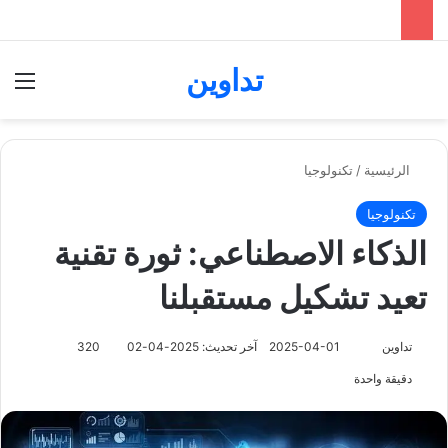
تداوين
بحث عن
الق
الرئيسية
/
تكنولوجيا
تكنولوجيا
الذكاء الاصطناعي: ثورة تقنية
تعيد تشكيل مستقبلنا
تابع
تداوين
2025-04-01
آخر تحديث: 2025-04-02
320
على
دقيقة واحدة
X